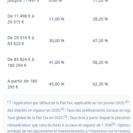
Jusqu'à 11.497 €
0,00 %
17,20 %
De 11.498 € à
11,00 %
28,20 %
29 315 €
De 29 316 € à
30,00 %
47,20 %
83 823 €
De 83 824 € à
41,00 %
58,20 %
180 294 €
A partir de 180
45,00 %
62,20 %
295 €
(1)
(2)
: Application par défaut de la Flat Tax, applicable au 1er janvier 2025.
: 
(3)
des intérêts en vigueur en 2025.
: Taux des prélèvements sociaux en vigu
(5)
Taux global de la Flat Tax en 2025.
: Taux brut à partir duquel le placement
(6)
rémunérateur que celui du livret A au taux en vigueur de 1.70%
: Option d
produits de ses placements et investissements à l'imposition sur le revenu. 