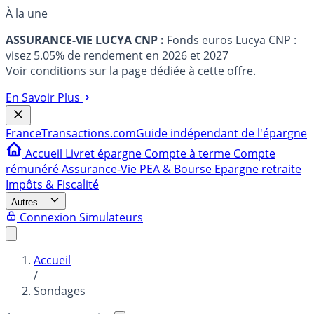
À la une
ASSURANCE-VIE LUCYA CNP :
Fonds euros Lucya CNP :
visez 5.05% de rendement en 2026 et 2027
Voir conditions sur la page dédiée à cette offre.
En Savoir Plus
France
Transactions.com
Guide indépendant de l'épargne
Accueil
Livret épargne
Compte à terme
Compte
rémunéré
Assurance-Vie
PEA & Bourse
Epargne retraite
Impôts & Fiscalité
Autres...
Connexion
Simulateurs
Accueil
/
Sondages