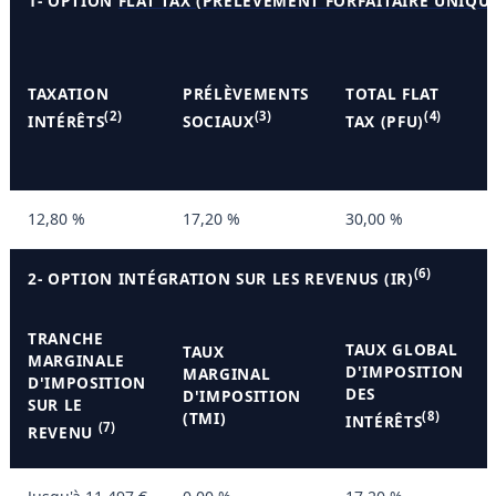
1- OPTION
FLAT TAX (PRÉLÈVEMENT FORFAITAIRE UNIQU
TAXATION
PRÉLÈVEMENTS
TOTAL FLAT
(2)
(3)
(4)
INTÉRÊTS
SOCIAUX
TAX (PFU)
12,80 %
17,20 %
30,00 %
(6)
2- OPTION INTÉGRATION SUR LES REVENUS (IR)
TRANCHE
TAUX GLOBAL
TAUX
MARGINALE
D'IMPOSITION
MARGINAL
D'IMPOSITION
DES
D'IMPOSITION
SUR LE
(TMI)
(8)
INTÉRÊTS
(7)
REVENU