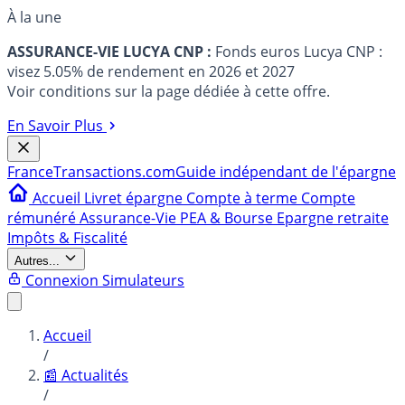
À la une
ASSURANCE-VIE LUCYA CNP :
Fonds euros Lucya CNP :
visez 5.05% de rendement en 2026 et 2027
Voir conditions sur la page dédiée à cette offre.
En Savoir Plus
France
Transactions.com
Guide indépendant de l'épargne
Accueil
Livret épargne
Compte à terme
Compte
rémunéré
Assurance-Vie
PEA & Bourse
Epargne retraite
Impôts & Fiscalité
Autres...
Connexion
Simulateurs
Accueil
/
📰 Actualités
/