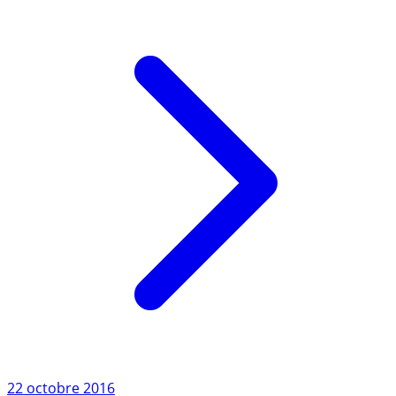
puis nets (des (...)
Lire l'article