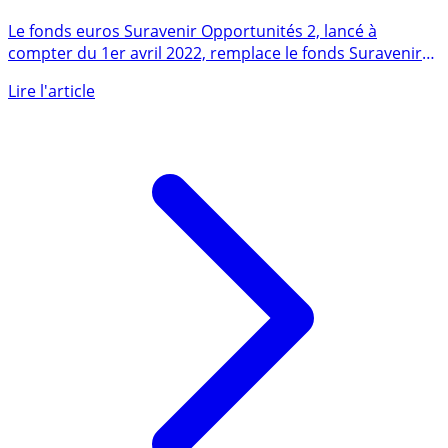
SURAVENIR OPPORTUNITÉS 2 : Taux 2025 de 3,00%
brut (2,48% net). Avis des épargnants.
Le fonds euros Suravenir Opportunités 2, lancé à
compter du 1er avril 2022, remplace le fonds Suravenir
Opportunités, (...)
Lire l'article