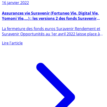
Sur le même sujet
16 janvier 2022
Assurances vie Suravenir (Fortuneo Vie, Digital Vie,
Yomoni Vie,...) : les versions 2 des fonds Suravenir
Rendement et Suravenir Opportunités lancés le 1er
La fermeture des fonds euros Suravenir Rendement et
avril 2022
Suravenir Opportunités au 1er avril 2022 laisse place à
leurs (...)
Lire l'article