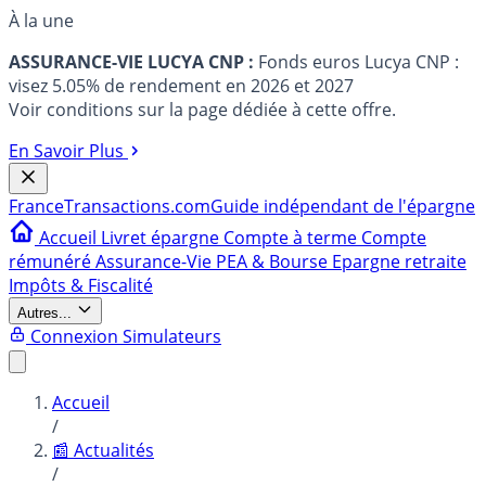
À la une
ASSURANCE-VIE LUCYA CNP :
Fonds euros Lucya CNP :
visez 5.05% de rendement en 2026 et 2027
Voir conditions sur la page dédiée à cette offre.
En Savoir Plus
France
Transactions.com
Guide indépendant de l'épargne
Accueil
Livret épargne
Compte à terme
Compte
rémunéré
Assurance-Vie
PEA & Bourse
Epargne retraite
Impôts & Fiscalité
Autres...
Connexion
Simulateurs
Accueil
/
📰 Actualités
/