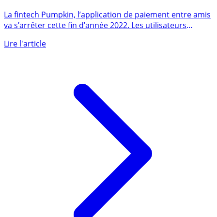
Clap de fin pour Pumpkin, l’app de paiements entre
amis : l’aventure se termine fin 2022
La fintech Pumpkin, l’application de paiement entre amis
va s’arrêter cette fin d’année 2022. Les utilisateurs
seront (...)
Lire l'article