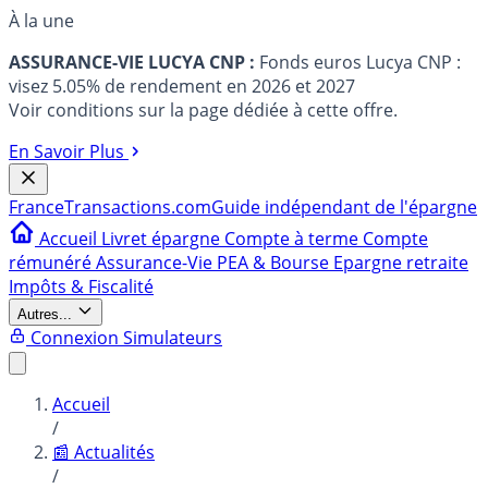
À la une
ASSURANCE-VIE LUCYA CNP :
Fonds euros Lucya CNP :
visez 5.05% de rendement en 2026 et 2027
Voir conditions sur la page dédiée à cette offre.
En Savoir Plus
France
Transactions.com
Guide indépendant de l'épargne
Accueil
Livret épargne
Compte à terme
Compte
rémunéré
Assurance-Vie
PEA & Bourse
Epargne retraite
Impôts & Fiscalité
Autres...
Connexion
Simulateurs
Accueil
/
📰 Actualités
/