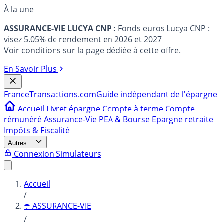
À la une
ASSURANCE-VIE LUCYA CNP :
Fonds euros Lucya CNP :
visez 5.05% de rendement en 2026 et 2027
Voir conditions sur la page dédiée à cette offre.
En Savoir Plus
France
Transactions.com
Guide indépendant de l'épargne
Accueil
Livret épargne
Compte à terme
Compte
rémunéré
Assurance-Vie
PEA & Bourse
Epargne retraite
Impôts & Fiscalité
Autres...
Connexion
Simulateurs
Accueil
/
☂️ ASSURANCE-VIE
/