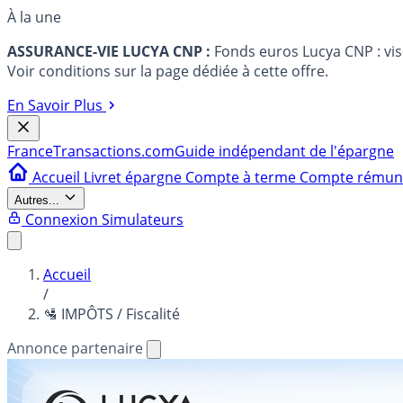
À la une
ASSURANCE-VIE LUCYA CNP :
Fonds euros Lucya CNP : vi
Voir conditions sur la page dédiée à cette offre.
En Savoir Plus
France
Transactions.com
Guide indépendant de l'épargne
Accueil
Livret épargne
Compte à terme
Compte rému
Autres...
Connexion
Simulateurs
Accueil
/
🛂 IMPÔTS / Fiscalité
Annonce partenaire