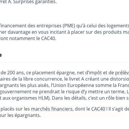
vret A. Surprises garanties.
inancement des entreprises (PME) qu’à celui des logements 
ner davantage en vous incitant à placer sur des produits m
, dont notamment le CAC40.
e
us de 200 ans, ce placement épargne, net d’impôt et de
prélè
ires de la libre concurrence, le livret A créant une distorsi
épargnants les plus aisés, l’Union Européenne somme la Franc
gouvernement ne prendrait le risque d’y mettre un terme. L
 aux organismes HLM). Dans les détails, c’est un rôle bien 
 placés sur les
marchés financiers
, dont le
CAC40
! Il s’agit
our les épargnants.