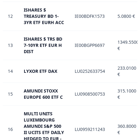
ISHARES $
12
TREASURY BD 1-
IE00BDFK1573
5.0800 €
3YR ETF EURH ACC
ISHARES $ TRS BD
1349.5500
13
7-10YR ETF EUR H
IE00BGPP6697
€
DIST
233.0100
14
LYXOR ETF DAX
LU0252633754
€
AMUNDI STOXX
315.1000
15
LU0908500753
EUROPE 600 ETF C
€
MULTI UNITS
LUXEMBOURG
AMUNDI S&P 500
360.8000
16
LU0959211243
II UCITS ETF DAILY
€
HEDGED TO EUR -