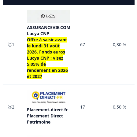
ASSURANCEVIE.COM
Lucya CNP
Offre à saisir avant
🥇1
67
0,30 %
le
lundi 31 août
2026
. Fonds euros
Lucya CNP : visez
5.05% de
rendement en 2026
et 2027
🥈2
17
0,50 %
Placement-direct.fr
Placement Direct
Patrimoine