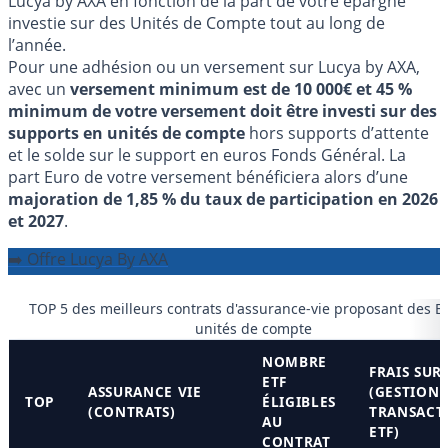
Lucya by AXA en fonction de la part de votre épargne
investie sur des Unités de Compte tout au long de
l’année.
Pour une adhésion ou un versement sur Lucya by AXA,
avec un
versement minimum est de 10 000€ et 45 %
minimum de votre versement doit être investi sur des
supports en unités de compte
hors supports d’attente
et le solde sur le support en euros Fonds Général. La
part Euro de votre versement bénéficiera alors d’une
majoration de 1,85 % du taux de participation en 2026
et 2027
.
➡️ Offre Lucya By AXA
TOP 5 des meilleurs contrats d'assurance-vie proposant des E
unités de compte
NOMBRE
FRAIS SUR
ETF
ASSURANCE VIE
(GESTION 
TOP
ÉLIGIBLES
(CONTRATS)
TRANSACT
AU
ETF)
CONTRAT