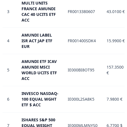
MULTI UNITS
FRANCE AMUNDI
3
FR0013380607
43.0100 €
CAC 40 UCITS ETF
ACC
AMUNDI LABEL
4
ISR ACT JAP ETF
FR001400SDK4
15.9900 €
EUR
AMUNDI ETF ICAV
AMUNDI MSCI
157.3500
5
IE000BI8OT95
WORLD UCITS ETF
€
ACC
INVESCO NASDAQ-
6
100 EQUAL WGHT
IE000L2SA8K5
7.9800 €
ETF $ ACC
ISHARES S&P 500
7
EQUAL WEIGHT
IE000MLMNYS0
6.7700 $