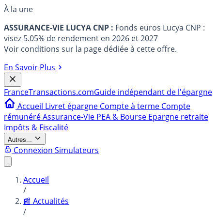
À la une
ASSURANCE-VIE LUCYA CNP :
Fonds euros Lucya CNP :
visez 5.05% de rendement en 2026 et 2027
Voir conditions sur la page dédiée à cette offre.
En Savoir Plus
France
Transactions.com
Guide indépendant de l'épargne
Accueil
Livret épargne
Compte à terme
Compte
rémunéré
Assurance-Vie
PEA & Bourse
Epargne retraite
Impôts & Fiscalité
Autres...
Connexion
Simulateurs
Accueil
/
📰 Actualités
/