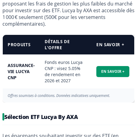
proposant les frais de gestion les plus faibles du marché
pour investir sur des ETF. Lucya by AXA est accessible dès
1 000 € seulement (500€ pour les versements
complémentaires).
DÉTAILS DE
PRODUITS
EN SAVOIR +
L'OFFRE
Fonds euros Lucya
ASSURANCE-
CNP : visez 5.05%
VIE LUCYA
EN SAVOIR +
de rendement en
CNP
2026 et 2027
Offres soumises à conditions. Données indicatives uniquement.
Sélection ETF Lucya By AXA
Les épargnants souhaitant investir sur des ETF (en