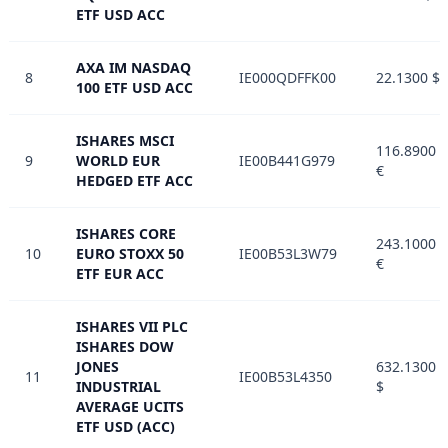
ETF USD ACC
AXA IM NASDAQ
8
IE000QDFFK00
22.1300 $
100 ETF USD ACC
ISHARES MSCI
116.8900
9
WORLD EUR
IE00B441G979
€
HEDGED ETF ACC
ISHARES CORE
243.1000
10
EURO STOXX 50
IE00B53L3W79
€
ETF EUR ACC
ISHARES VII PLC
ISHARES DOW
JONES
632.1300
11
IE00B53L4350
INDUSTRIAL
$
AVERAGE UCITS
ETF USD (ACC)