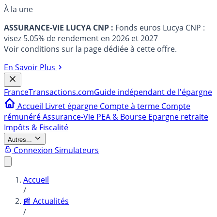
À la une
ASSURANCE-VIE LUCYA CNP :
Fonds euros Lucya CNP :
visez 5.05% de rendement en 2026 et 2027
Voir conditions sur la page dédiée à cette offre.
En Savoir Plus
France
Transactions.com
Guide indépendant de l'épargne
Accueil
Livret épargne
Compte à terme
Compte
rémunéré
Assurance-Vie
PEA & Bourse
Epargne retraite
Impôts & Fiscalité
Autres...
Connexion
Simulateurs
Accueil
/
📰 Actualités
/