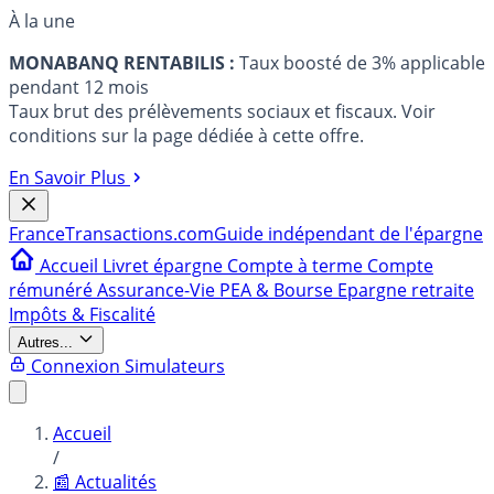
À la une
MONABANQ RENTABILIS :
Taux boosté de 3% applicable
pendant 12 mois
Taux brut des prélèvements sociaux et fiscaux. Voir
conditions sur la page dédiée à cette offre.
En Savoir Plus
France
Transactions.com
Guide indépendant de l'épargne
Accueil
Livret épargne
Compte à terme
Compte
rémunéré
Assurance-Vie
PEA & Bourse
Epargne retraite
Impôts & Fiscalité
Autres...
Connexion
Simulateurs
Accueil
/
📰 Actualités