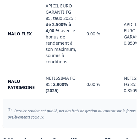
APICIL EURO
GARANTI FG
85, taux 2025 :
de 2.500% à
APICIL
4,00 %
avec le
EURO
NALO FLEX
0.00 %
bonus de
GARANT
rendement à
0.850%
son maximum,
soumis à
conditions.
NETISSIMA FG
NETIS
NALO
85:
2.900%
0.00 %
FG 85:
PATRIMOINE
(2025)
0.850%
(1)
:
Dernier rendement publié, net des frais de gestion du contrat sur le fonds e
prélèvements sociaux.