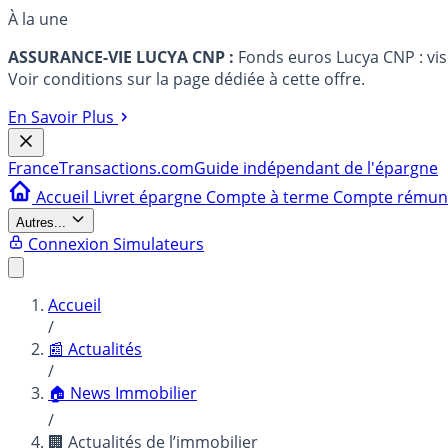
À la une
ASSURANCE-VIE LUCYA CNP :
Fonds euros Lucya CNP : vi
Voir conditions sur la page dédiée à cette offre.
En Savoir Plus
France
Transactions.com
Guide indépendant de l'épargne
Accueil
Livret épargne
Compte à terme
Compte rému
Autres...
Connexion
Simulateurs
Accueil
/
📰 Actualités
/
🏠 News Immobilier
/
🏢 Actualités de l’immobilier