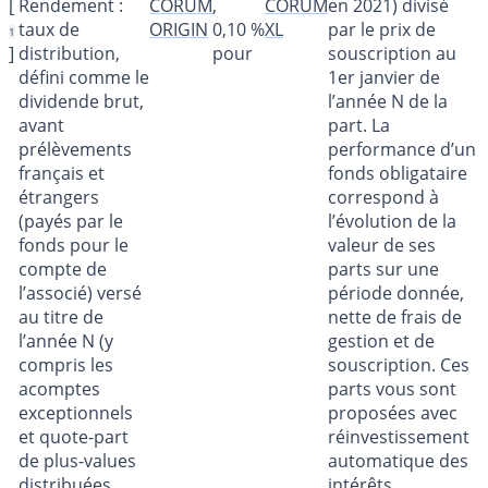
[
Rendement :
CORUM
,
CORUM
en 2021) divisé
taux de
ORIGIN
0,10 %
XL
par le prix de
1
]
distribution,
pour
souscription au
défini comme le
1er janvier de
dividende brut,
l’année N de la
avant
part. La
prélèvements
performance d’un
français et
fonds obligataire
étrangers
correspond à
(payés par le
l’évolution de la
fonds pour le
valeur de ses
compte de
parts sur une
l’associé) versé
période donnée,
au titre de
nette de frais de
l’année N (y
gestion et de
compris les
souscription. Ces
acomptes
parts vous sont
exceptionnels
proposées avec
et quote-part
réinvestissement
de plus-values
automatique des
distribuées,
intérêts.