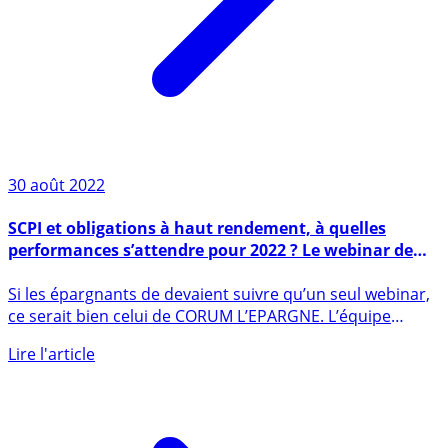
30 août 2022
SCPI et obligations à haut rendement, à quelles
performances s’attendre pour 2022 ? Le webinar de
CORUM L’Epargne, à ne pas louper, mardi 20
Si les épargnants de devaient suivre qu’un seul webinar,
septembre 2022
ce serait bien celui de CORUM L’EPARGNE. L’équipe
dirigeante (...)
Lire l'article