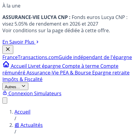
À la une
ASSURANCE-VIE LUCYA CNP :
Fonds euros Lucya CNP :
visez 5.05% de rendement en 2026 et 2027
Voir conditions sur la page dédiée à cette offre.
En Savoir Plus
France
Transactions.com
Guide indépendant de l'épargne
Accueil
Livret épargne
Compte à terme
Compte
rémunéré
Assurance-Vie
PEA & Bourse
Epargne retraite
Impôts & Fiscalité
Autres...
Connexion
Simulateurs
Accueil
/
📰 Actualités
/