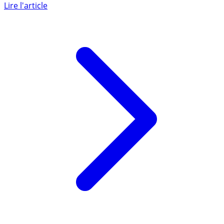
le deuxième trimestre 2022 pour les crédits immobiliers
de (...)
Lire l'article