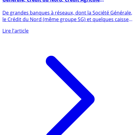
Avis de tempête sur l’immobilier ? La Société
Générale, Crédit du Nord, Crédit Agricole
(régionalement) ferment le robinet du crédit
De grandes banques à réseaux, dont la Société Générale,
immobilier aux courtiers
le Crédit du Nord (même groupe SG) et quelques caisses
régionales (...)
Lire l'article