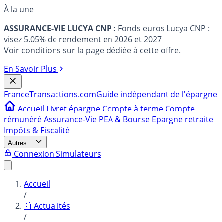
À la une
ASSURANCE-VIE LUCYA CNP :
Fonds euros Lucya CNP :
visez 5.05% de rendement en 2026 et 2027
Voir conditions sur la page dédiée à cette offre.
En Savoir Plus
France
Transactions.com
Guide indépendant de l'épargne
Accueil
Livret épargne
Compte à terme
Compte
rémunéré
Assurance-Vie
PEA & Bourse
Epargne retraite
Impôts & Fiscalité
Autres...
Connexion
Simulateurs
Accueil
/
📰 Actualités
/