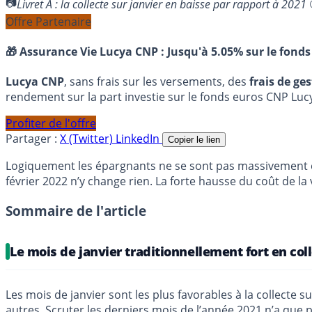
Livret A : la collecte sur janvier en baisse par rapport à 2
Offre Partenaire
🎁 Assurance Vie Lucya CNP :
Jusqu'à 5.05% sur le fonds
Lucya CNP
, sans frais sur les versements, des
frais de ge
rendement sur la part investie sur le fonds euros CNP Luc
Profiter de l'offre
Partager :
X (Twitter)
LinkedIn
Copier le lien
Logiquement les épargnants ne se sont pas massivement em
février 2022 n’y change rien. La forte hausse du coût de la
Sommaire de l'article
Le mois de janvier traditionnellement fort en col
Les mois de janvier sont les plus favorables à la collecte sur
autres. Scruter les derniers mois de l’année 2021 n’a que pe