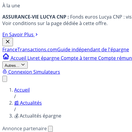
À la une
ASSURANCE-VIE LUCYA CNP :
Fonds euros Lucya CNP : vi
Voir conditions sur la page dédiée à cette offre.
En Savoir Plus
France
Transactions.com
Guide indépendant de l'épargne
Accueil
Livret épargne
Compte à terme
Compte rému
Autres...
Connexion
Simulateurs
Accueil
/
📰 Actualités
/
💰 Actualités épargne
Annonce partenaire