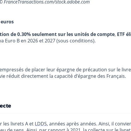
021 © FranceTransactions.com/stock.adobe.com
 euros
stion de 0.30% seulement sur les unités de compte
,
ETF él
ya Euro B en 2026 et 2027 (sous conditions).
pressés de placer leur épargne de précaution sur le livret
 vie réduit directement la capacité d’épargne des Français.
lecte
 les livrets A et
LDDS
, années après années. Ainsi, il convi
u de sens. Ainsi, par rapport à 2021, la collecte sur le
livret