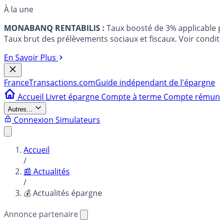
À la une
MONABANQ RENTABILIS :
Taux boosté de 3% applicable
Taux brut des prélèvements sociaux et fiscaux. Voir conditi
En Savoir Plus
France
Transactions.com
Guide indépendant de l'épargne
Accueil
Livret épargne
Compte à terme
Compte rému
Autres...
Connexion
Simulateurs
Accueil
/
📰 Actualités
/
💰 Actualités épargne
Annonce partenaire