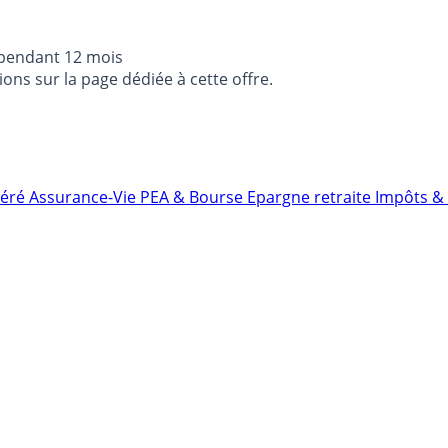
 pendant 12 mois
ons sur la page dédiée à cette offre.
néré
Assurance-Vie
PEA & Bourse
Epargne retraite
Impôts & 