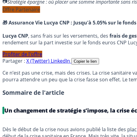
Stratégie épargne : où placer une somme importante sans ri
Offre Partenaire
🎁 Assurance Vie Lucya CNP :
Jusqu'à 5.05% sur le fonds
Lucya CNP
, sans frais sur les versements, des
frais de ge
rendement sur la part investie sur le fonds euros CNP Luc
Profiter de l'offre
Partager :
X (Twitter)
LinkedIn
Copier le lien
Ce n’est pas une crise, mais des crises. La crise sanitair
pourra attendre un peu que la crise fasse son effet. Le temps
Sommaire de l'article
Un changement de stratégie s’impose, la crise é
Dès le début de la crise nous avions publié la liste des
pla
début de la crise sanitaire en France. Mais très vite, la sit