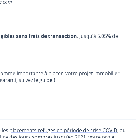
be.com
igibles sans frais de transaction
. Jusqu’à 5.05% de
e somme importante à placer, votre projet immobilier
aranti, suivez le guide !
é les
placements refuges en période de crise COVID
, au
ître des jours sombres jusqu’en 2021
, votre projet