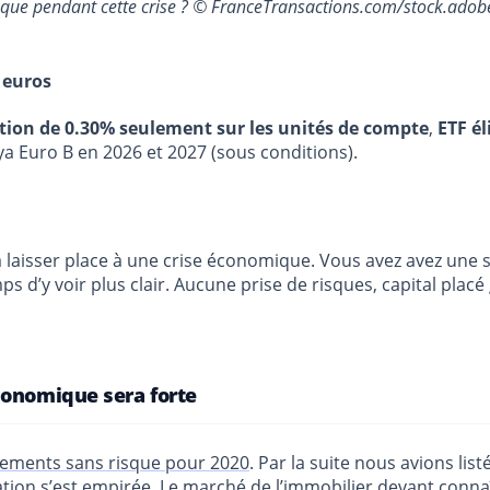
sque pendant cette crise ? © FranceTransactions.com/stock.ado
 euros
stion de 0.30% seulement sur les unités de compte
,
ETF él
ya Euro B en 2026 et 2027 (sous conditions).
e va laisser place à une crise économique. Vous avez avez un
 d’y voir plus clair. Aucune prise de risques, capital placé g
conomique sera forte
cements sans risque pour 2020
. Par la suite nous avions list
uation s’est empirée. Le
marché de l’immobilier devant conna