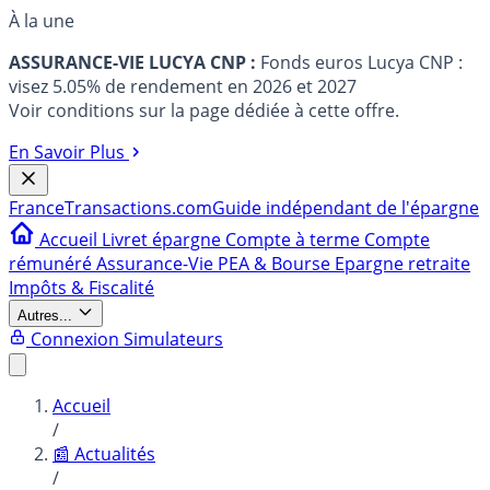
À la une
ASSURANCE-VIE LUCYA CNP :
Fonds euros Lucya CNP :
visez 5.05% de rendement en 2026 et 2027
Voir conditions sur la page dédiée à cette offre.
En Savoir Plus
France
Transactions.com
Guide indépendant de l'épargne
Accueil
Livret épargne
Compte à terme
Compte
rémunéré
Assurance-Vie
PEA & Bourse
Epargne retraite
Impôts & Fiscalité
Autres...
Connexion
Simulateurs
Accueil
/
📰 Actualités
/