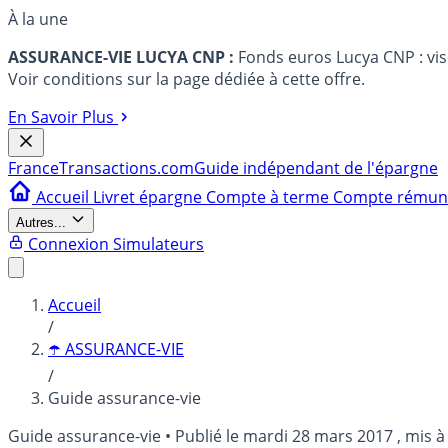
À la une
ASSURANCE-VIE LUCYA CNP :
Fonds euros Lucya CNP : vi
Voir conditions sur la page dédiée à cette offre.
En Savoir Plus
France
Transactions.com
Guide indépendant de l'épargne
Accueil
Livret épargne
Compte à terme
Compte rému
Autres...
Connexion
Simulateurs
Accueil
/
☂️ ASSURANCE-VIE
/
Guide assurance-vie
Guide assurance-vie
•
Publié le
mardi 28 mars 2017
, mis à