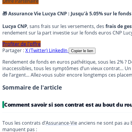
Offre Partenaire
🎁 Assurance Vie Lucya CNP :
Jusqu'à 5.05% sur le fonds
Lucya CNP
, sans frais sur les versements, des
frais de ge
rendement sur la part investie sur le fonds euros CNP Luc
Profiter de l'offre
Partager :
X (Twitter)
LinkedIn
Copier le lien
Rendement de fonds en euros pathétique, sous les 2% ? De
inaccessibles, tous les symptômes d’un vieux contrat... U
de l’argent... Allez-vous subir encore longtemps ces plac
Sommaire de l'article
Comment savoir si son contrat est au bout du ro
Tous les contrats d’
Assurance-Vie
anciens ne sont pas au b
manquent pas :