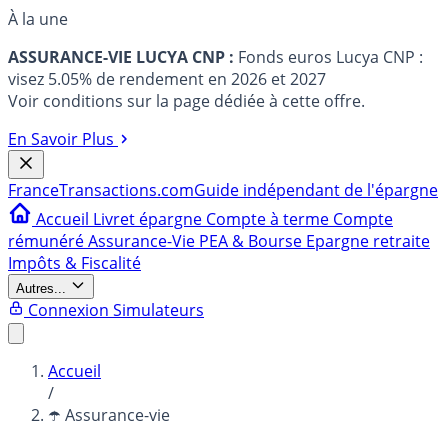
À la une
ASSURANCE-VIE LUCYA CNP :
Fonds euros Lucya CNP :
visez 5.05% de rendement en 2026 et 2027
Voir conditions sur la page dédiée à cette offre.
En Savoir Plus
France
Transactions.com
Guide indépendant de l'épargne
Accueil
Livret épargne
Compte à terme
Compte
rémunéré
Assurance-Vie
PEA & Bourse
Epargne retraite
Impôts & Fiscalité
Autres...
Connexion
Simulateurs
Accueil
/
☂️ Assurance-vie