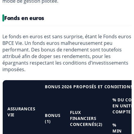
mode de gestion pilotée.
Fonds en euros
Le fonds en euros est sans surprise, étant le Fonds euros
BPCE Vie. Un fonds euros malheureusement peu
performant. Des bonus de rendement sont toutefois
attribué afin de doper ses rendements, pour les
épargnants respectant les conditions d’investissements
imposées.
BONUS 2026 PROPOSÉS ET CONDITIONS
% DU CO
EN UNITÉ
ASSURANCES
COMPTE
FLUX
VIE
BONUS
FINANCIERS
(1)
CONCERNÉS(2)
%
MIN