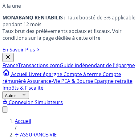
À la une
MONABANQ RENTABILIS :
Taux boosté de 3% applicable
pendant 12 mois
Taux brut des prélèvements sociaux et fiscaux. Voir
conditions sur la page dédiée à cette offre.
En Savoir Plus
France
Transactions.com
Guide indépendant de l'épargne
Accueil
Livret épargne
Compte à terme
Compte
rémunéré
Assurance-Vie
PEA & Bourse
Epargne retraite
Impôts & Fiscalité
Autres...
Connexion
Simulateurs
Accueil
/
☂️ ASSURANCE-VIE