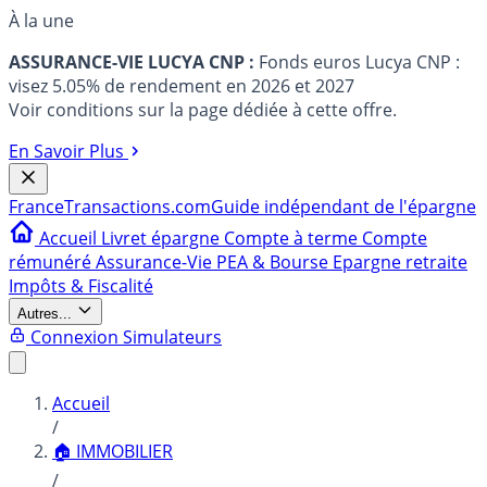
À la une
ASSURANCE-VIE LUCYA CNP :
Fonds euros Lucya CNP :
visez 5.05% de rendement en 2026 et 2027
Voir conditions sur la page dédiée à cette offre.
En Savoir Plus
France
Transactions.com
Guide indépendant de l'épargne
Accueil
Livret épargne
Compte à terme
Compte
rémunéré
Assurance-Vie
PEA & Bourse
Epargne retraite
Impôts & Fiscalité
Autres...
Connexion
Simulateurs
Accueil
/
🏠 IMMOBILIER
/