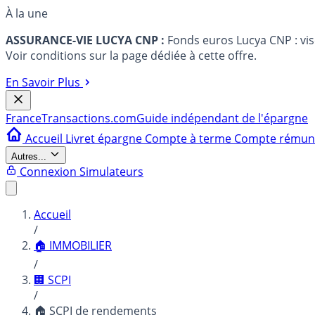
À la une
ASSURANCE-VIE LUCYA CNP :
Fonds euros Lucya CNP : vi
Voir conditions sur la page dédiée à cette offre.
En Savoir Plus
France
Transactions.com
Guide indépendant de l'épargne
Accueil
Livret épargne
Compte à terme
Compte rému
Autres...
Connexion
Simulateurs
Accueil
/
🏠 IMMOBILIER
/
🏢 SCPI
/
🏠 SCPI de rendements