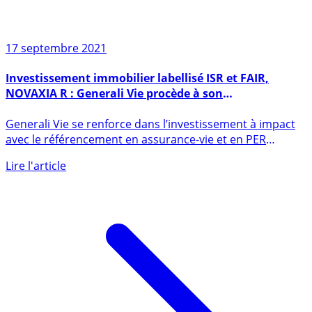
17 septembre 2021
Investissement immobilier labellisé ISR et FAIR,
NOVAXIA R : Generali Vie procède à son
référencement dans ses contrats d’assurance-vie et
Generali Vie se renforce dans l’investissement à impact
PER
avec le référencement en assurance-vie et en PER
individuel (...)
Lire l'article