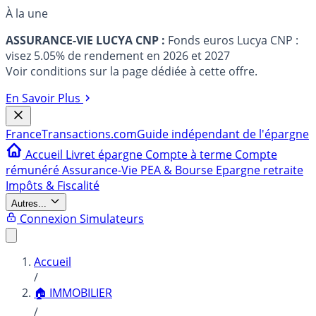
À la une
ASSURANCE-VIE LUCYA CNP :
Fonds euros Lucya CNP :
visez 5.05% de rendement en 2026 et 2027
Voir conditions sur la page dédiée à cette offre.
En Savoir Plus
France
Transactions.com
Guide indépendant de l'épargne
Accueil
Livret épargne
Compte à terme
Compte
rémunéré
Assurance-Vie
PEA & Bourse
Epargne retraite
Impôts & Fiscalité
Autres...
Connexion
Simulateurs
Accueil
/
🏠 IMMOBILIER
/