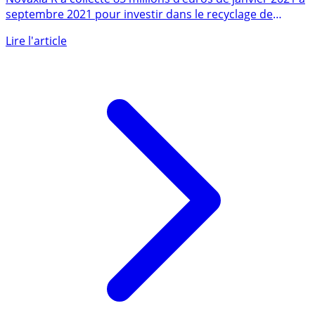
moins de 9 mois
Novaxia R a collecté 85 millions d’euros de janvier 2021 à
septembre 2021 pour investir dans le recyclage de
bureaux (...)
Lire l'article