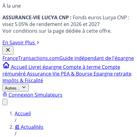
À la une
ASSURANCE-VIE LUCYA CNP :
Fonds euros Lucya CNP :
visez 5.05% de rendement en 2026 et 2027
Voir conditions sur la page dédiée à cette offre.
En Savoir Plus
France
Transactions.com
Guide indépendant de l'épargne
Accueil
Livret épargne
Compte à terme
Compte
rémunéré
Assurance-Vie
PEA & Bourse
Epargne retraite
Impôts & Fiscalité
Autres...
Connexion
Simulateurs
Accueil
/
📰 Actualités
/