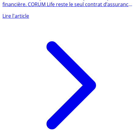
seulement après son lancement
Difficile de faire plus l’unanimité auprès de la presse
financière. CORUM Life reste le seul contrat d’assurance-
vie du (...)
Lire l'article