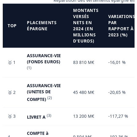
Répartition des versements épargne eff
MONTANTS
VERSÉS
VARIATIONS
PLACEMENTS
NETS EN
PAR
TOP
ÉPARGNE
2024 (EN
RAPPORT À
MILLIONS
2023 (%)
D'EUROS)
ASSURANCE-VIE
(FONDS EUROS)
🥇 1
83 810 M€
-16,01 %
(1)
ASSURANCE-VIE
(UNITES DE
🥈 2
45 480 M€
-20,65 %
(2)
COMPTE)
🥉 3
(3)
13 200 M€
-117,27 %
LIVRET A
COMPTE à
4
9 504 M€
-192,36 %