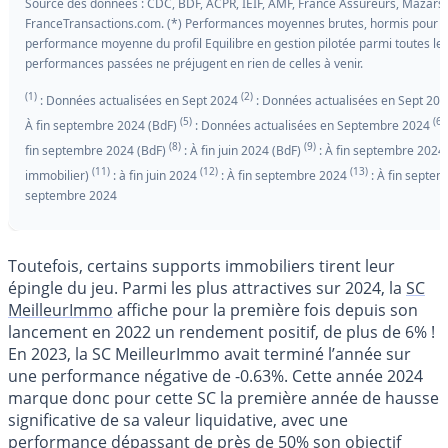
Source des données : CDC, BDF, ACPR, IEIF, AMF, France Assureurs, Mazars 
FranceTransactions.com. (*) Performances moyennes brutes, hormis pour le l
performance moyenne du profil Equilibre en gestion pilotée parmi toutes les
performances passées ne préjugent en rien de celles à venir.
(1)
(2)
: Données actualisées en Sept 2024
: Données actualisées en Sept 20
(5)
(6)
À fin septembre 2024 (BdF)
: Données actualisées en Septembre 2024
(8)
(9)
fin septembre 2024 (BdF)
: À fin juin 2024 (BdF)
: À fin septembre 2024
(11)
(12)
(13)
immobilier)
: à fin juin 2024
: À fin septembre 2024
: À fin septe
septembre 2024
Toutefois, certains supports immobiliers tirent leur
épingle du jeu. Parmi les plus attractives sur 2024, la
SC
MeilleurImmo
affiche pour la première fois depuis son
lancement en 2022 un rendement positif, de plus de 6% !
En 2023, la SC MeilleurImmo avait terminé l’année sur
une performance négative de -0.63%. Cette année 2024
marque donc pour cette SC la première année de hausse
significative de sa valeur liquidative, avec une
performance dépassant de près de 50% son objectif