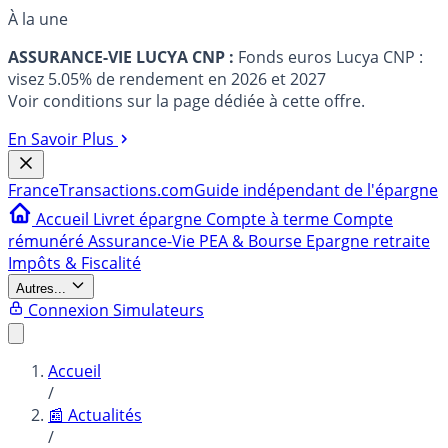
À la une
ASSURANCE-VIE LUCYA CNP :
Fonds euros Lucya CNP :
visez 5.05% de rendement en 2026 et 2027
Voir conditions sur la page dédiée à cette offre.
En Savoir Plus
France
Transactions.com
Guide indépendant de l'épargne
Accueil
Livret épargne
Compte à terme
Compte
rémunéré
Assurance-Vie
PEA & Bourse
Epargne retraite
Impôts & Fiscalité
Autres...
Connexion
Simulateurs
Accueil
/
📰 Actualités
/