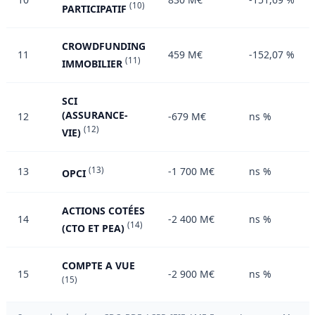
(10)
PARTICIPATIF
CROWDFUNDING
11
459 M€
-152,07 %
(11)
IMMOBILIER
SCI
(ASSURANCE-
12
-679 M€
ns %
(12)
VIE)
13
(13)
-1 700 M€
ns %
OPCI
ACTIONS COTÉES
14
-2 400 M€
ns %
(14)
(CTO ET PEA)
COMPTE A VUE
15
-2 900 M€
ns %
(15)