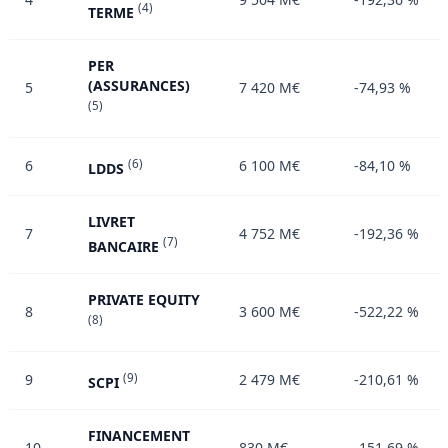
(4)
TERME
PER
(ASSURANCES)
5
7 420 M€
-74,93 %
(5)
6
(6)
6 100 M€
-84,10 %
LDDS
LIVRET
7
4 752 M€
-192,36 %
(7)
BANCAIRE
PRIVATE EQUITY
8
3 600 M€
-522,22 %
(8)
9
(9)
2 479 M€
-210,61 %
SCPI
FINANCEMENT
10
830 M€
-151,69 %