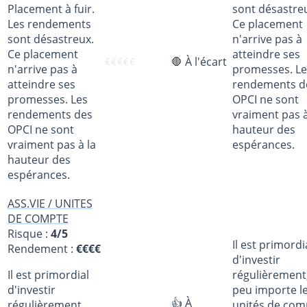
Placement à fuir.
sont désastre
Les rendements
Ce placement
sont désastreux.
n'arrive pas à
Ce placement
atteindre ses
🛑 À l'écart
€
€
€
€
€
n'arrive pas à
promesses. Le
atteindre ses
rendements d
promesses. Les
OPCI ne sont
rendements des
vraiment pas à
OPCI ne sont
hauteur des
vraiment pas à la
espérances.
hauteur des
espérances.
ASS.VIE / UNITES
DE COMPTE
Risque :
4/5
Il est primordi
Rendement :
€€€€
d'investir
Il est primordial
régulièrement
d'investir
peu importe l
👍 À
régulièrement,
unités de com