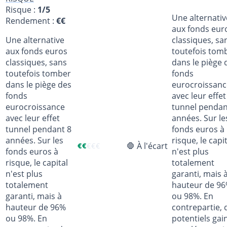
Risque :
1/5
Une alternativ
Rendement :
€€
aux fonds eur
Une alternative
classiques, sa
aux fonds euros
toutefois tom
classiques, sans
dans le piège 
toutefois tomber
fonds
dans le piège des
eurocroissanc
fonds
avec leur effet
eurocroissance
tunnel pendan
avec leur effet
années. Sur le
tunnel pendant 8
fonds euros à
années. Sur les
risque, le capi
🛑 À l'écart
€
€
€
€
€
fonds euros à
n'est plus
risque, le capital
totalement
n'est plus
garanti, mais 
totalement
hauteur de 9
garanti, mais à
ou 98%. En
hauteur de 96%
contrepartie, 
ou 98%. En
potentiels gai