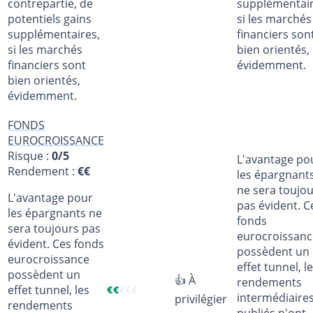
contrepartie, de
supplémentair
potentiels gains
si les marchés
supplémentaires,
financiers son
si les marchés
bien orientés,
financiers sont
évidemment.
bien orientés,
évidemment.
FONDS
EUROCROISSANCE
Risque :
0/5
L'avantage po
Rendement :
€€
les épargnant
ne sera toujo
L'avantage pour
pas évident. C
les épargnants ne
fonds
sera toujours pas
eurocroissanc
évident. Ces fonds
possèdent un
eurocroissance
effet tunnel, l
possèdent un
👍 À
rendements
effet tunnel, les
€
€
€
€
€
intermédiaire
privilégier
rendements