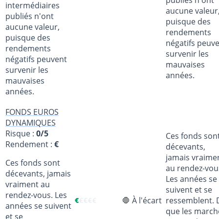
publiés n'ont
intermédiaires
aucune valeur
publiés n'ont
puisque des
aucune valeur,
rendements
puisque des
négatifs peuv
rendements
survenir les
négatifs peuvent
mauvaises
survenir les
années.
mauvaises
années.
FONDS EUROS
DYNAMIQUES
Risque :
0/5
Ces fonds son
Rendement :
€
décevants,
jamais vraime
Ces fonds sont
au rendez-vou
décevants, jamais
Les années se
vraiment au
suivent et se
rendez-vous. Les
🛑 À l'écart
ressemblent. 
€
€
€
€
€
années se suivent
que les march
et se