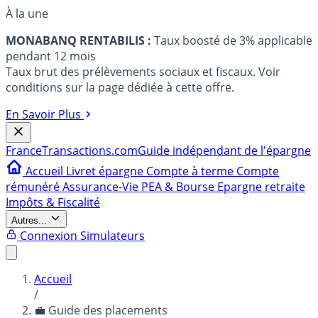
À la une
MONABANQ RENTABILIS :
Taux boosté de 3% applicable
pendant 12 mois
Taux brut des prélèvements sociaux et fiscaux. Voir
conditions sur la page dédiée à cette offre.
En Savoir Plus
France
Transactions.com
Guide indépendant de l'épargne
Accueil
Livret épargne
Compte à terme
Compte
rémunéré
Assurance-Vie
PEA & Bourse
Epargne retraite
Impôts & Fiscalité
Autres...
Connexion
Simulateurs
Accueil
/
💼 Guide des placements