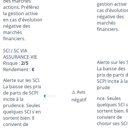
des marchés
gestion active
actions. Préférez
cas d'évolutio
la gestion active
négative des
en cas d'évolution
marchés
négative des
financiers.
marchés
financiers.
SCI / SC VIA
ASSURANCE-VIE
Alerte sur les 
Risque :
2/5
La baisse des
Rendement :
€
prix de parts 
Alerte sur les SCI.
SCPI incite à la
La baisse des prix
prude
⚠️ Avis
de parts de SCPI
€
€
€
€
€
nce. Seules
incite à la
négatif
quelques SCI s
prudence. Seules
sortent bien. Il
quelques SCI s'en
convient de
sortent bien. Il
choisir ses SCI
convient de