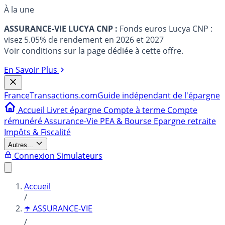
À la une
ASSURANCE-VIE LUCYA CNP :
Fonds euros Lucya CNP :
visez 5.05% de rendement en 2026 et 2027
Voir conditions sur la page dédiée à cette offre.
En Savoir Plus
France
Transactions.com
Guide indépendant de l'épargne
Accueil
Livret épargne
Compte à terme
Compte
rémunéré
Assurance-Vie
PEA & Bourse
Epargne retraite
Impôts & Fiscalité
Autres...
Connexion
Simulateurs
Accueil
/
☂️ ASSURANCE-VIE
/