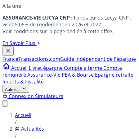
À la une
ASSURANCE-VIE LUCYA CNP :
Fonds euros Lucya CNP :
visez 5.05% de rendement en 2026 et 2027
Voir conditions sur la page dédiée à cette offre.
En Savoir Plus
France
Transactions.com
Guide indépendant de l'épargne
Accueil
Livret épargne
Compte à terme
Compte
rémunéré
Assurance-Vie
PEA & Bourse
Epargne retraite
Impôts & Fiscalité
Autres...
Connexion
Simulateurs
Accueil
/
📰 Actualités
/