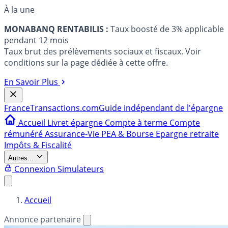
À la une
MONABANQ RENTABILIS :
Taux boosté de 3% applicable
pendant 12 mois
Taux brut des prélèvements sociaux et fiscaux. Voir
conditions sur la page dédiée à cette offre.
En Savoir Plus
France
Transactions.com
Guide indépendant de l'épargne
Accueil
Livret épargne
Compte à terme
Compte
rémunéré
Assurance-Vie
PEA & Bourse
Epargne retraite
Impôts & Fiscalité
Autres...
Connexion
Simulateurs
Accueil
Annonce partenaire