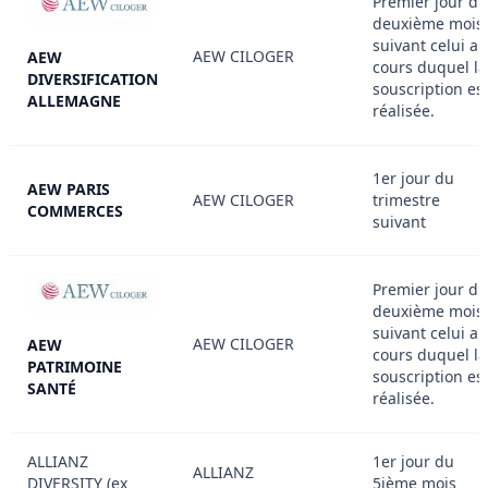
Premier jour du
deuxième mois
suivant celui au
AEW CILOGER
AEW
cours duquel la
DIVERSIFICATION
souscription es
ALLEMAGNE
réalisée.
1er jour du
AEW PARIS
AEW CILOGER
trimestre
COMMERCES
suivant
Premier jour du
deuxième mois
suivant celui au
AEW CILOGER
AEW
cours duquel la
PATRIMOINE
souscription es
SANTÉ
réalisée.
ALLIANZ
1er jour du
ALLIANZ
DIVERSITY (ex
5ième mois