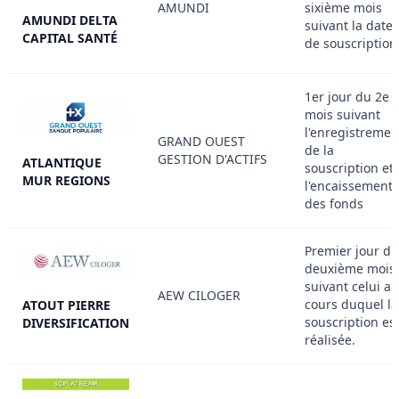
AMUNDI
sixième mois
AMUNDI DELTA
suivant la date
CAPITAL SANTÉ
de souscription
1er jour du 2e
mois suivant
l'enregistremen
GRAND OUEST
de la
GESTION D'ACTIFS
ATLANTIQUE
souscription et
MUR REGIONS
l'encaissement
des fonds
Premier jour du
deuxième mois
suivant celui au
AEW CILOGER
cours duquel la
ATOUT PIERRE
souscription es
DIVERSIFICATION
réalisée.