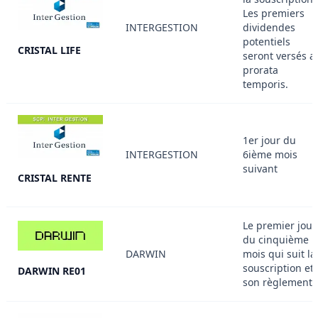
Les premiers
INTERGESTION
dividendes
potentiels
CRISTAL LIFE
seront versés a
prorata
temporis.
1er jour du
INTERGESTION
6ième mois
suivant
CRISTAL RENTE
Le premier jour
du cinquième
DARWIN
mois qui suit la
souscription et
DARWIN RE01
son règlement