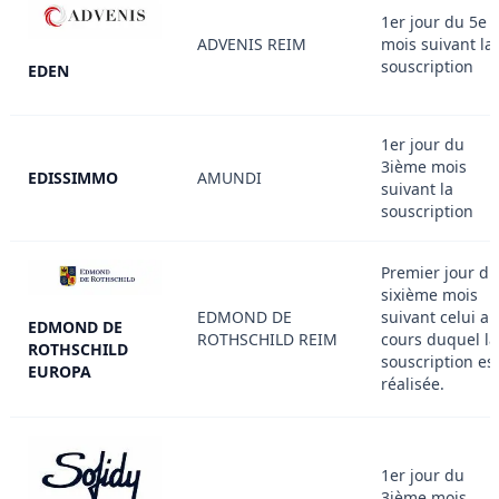
1er jour du 5e
ADVENIS REIM
mois suivant la
souscription
EDEN
1er jour du
3ième mois
EDISSIMMO
AMUNDI
suivant la
souscription
Premier jour du
sixième mois
EDMOND DE
suivant celui au
EDMOND DE
ROTHSCHILD REIM
cours duquel la
ROTHSCHILD
souscription es
EUROPA
réalisée.
1er jour du
3ième mois