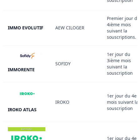
souscription
Premier jour du
4ième mois
IMMO EVOLUTIF
AEW CILOGER
suivant la
souscriptions.
1er jour du
3ième mois
SOFIDY
suivant la
IMMORENTE
souscription
1er jour du 4e
IROKO
mois suivant la
souscription
IROKO ATLAS
1er jour du 4e