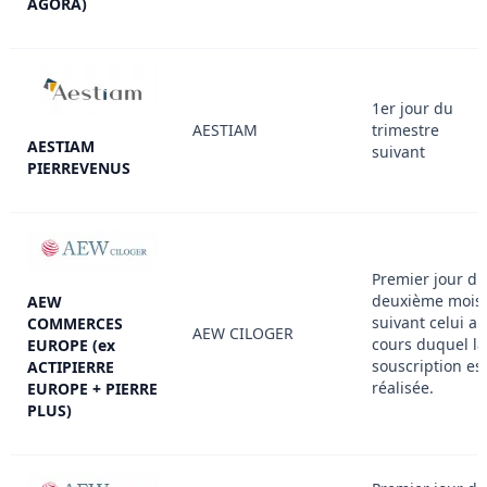
AGORA)
1er jour du
AESTIAM
trimestre
AESTIAM
suivant
PIERREVENUS
Premier jour du
deuxième mois
AEW
suivant celui au
COMMERCES
AEW CILOGER
cours duquel la
EUROPE (ex
souscription es
ACTIPIERRE
réalisée.
EUROPE + PIERRE
PLUS)