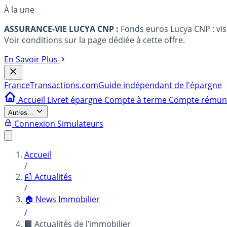
À la une
ASSURANCE-VIE LUCYA CNP :
Fonds euros Lucya CNP : vi
Voir conditions sur la page dédiée à cette offre.
En Savoir Plus
France
Transactions.com
Guide indépendant de l'épargne
Accueil
Livret épargne
Compte à terme
Compte rému
Autres...
Connexion
Simulateurs
Accueil
/
📰 Actualités
/
🏠 News Immobilier
/
🏢 Actualités de l’immobilier