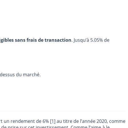
igibles sans frais de transaction
. Jusqu’à 5.05% de
u-dessus du marché.
ert un rendement de 6%
[
1
]
au titre de l’année 2020, comme
eu de prise sur cet investissement. Comme l’aime à le