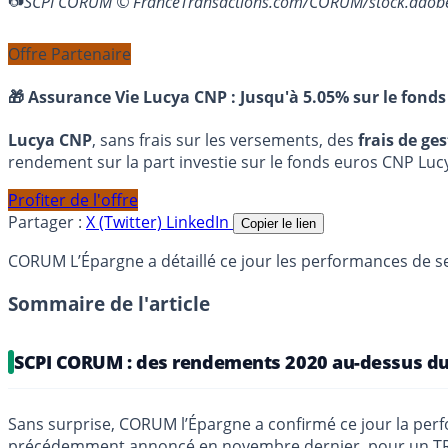
SCPI CORUM © FranceTransactions.com/CORUM/stock.adob
Offre Partenaire
🎁 Assurance Vie Lucya CNP :
Jusqu'à 5.05% sur le fonds
Lucya CNP
, sans frais sur les versements, des
frais de ge
rendement sur la part investie sur le fonds euros CNP Luc
Profiter de l'offre
Partager :
X (Twitter)
LinkedIn
Copier le lien
CORUM L’Épargne a détaillé ce jour les performances de 
Sommaire de l'article
SCPI CORUM : des rendements 2020 au-dessus du
Sans surprise, CORUM l’Épargne a confirmé ce jour la per
précédemment annoncé en novembre dernier, pour un TR