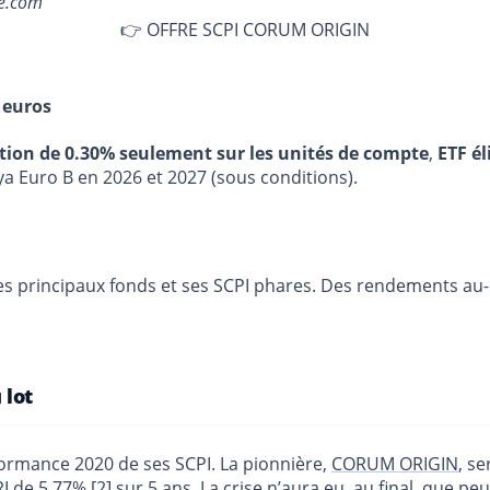
e.com
👉 OFFRE SCPI CORUM ORIGIN
 euros
stion de 0.30% seulement sur les unités de compte
,
ETF él
ya Euro B en 2026 et 2027 (sous conditions).
ses principaux fonds et ses SCPI phares. Des rendements a
 lot
formance 2020 de ses SCPI. La pionnière,
CORUM ORIGIN
, s
I de 5,77%
[
2
]
sur 5 ans. La crise n’aura eu, au final, que p