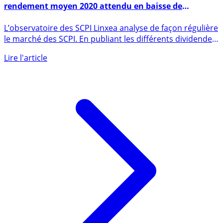
Chute de revenus des SCPI au 1er trimestre 2020, mais
rendement moyen 2020 attendu en baisse de
seulement -10% selon Linxea
L’observatoire des SCPI Linxea analyse de façon régulière
le marché des SCPI. En publiant les différents dividendes
des (...)
Lire l'article