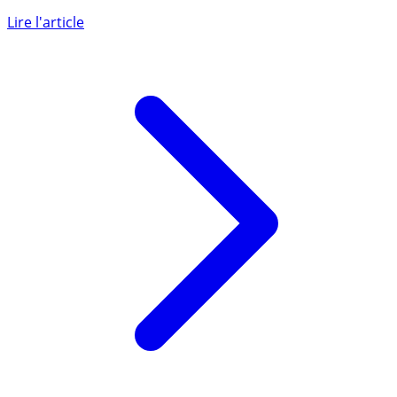
La lourde chute de la collecte nette en SCPI en 2018 était
attendue. 2017 était une année de collecte
complément (...)
Lire l'article