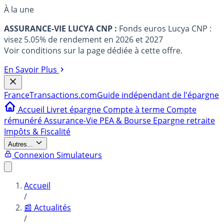
À la une
ASSURANCE-VIE LUCYA CNP :
Fonds euros Lucya CNP :
visez 5.05% de rendement en 2026 et 2027
Voir conditions sur la page dédiée à cette offre.
En Savoir Plus
France
Transactions.com
Guide indépendant de l'épargne
Accueil
Livret épargne
Compte à terme
Compte
rémunéré
Assurance-Vie
PEA & Bourse
Epargne retraite
Impôts & Fiscalité
Autres...
Connexion
Simulateurs
Accueil
/
📰 Actualités
/