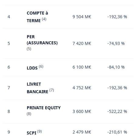
COMPTE à
4
9 504 M€
-192,36 %
(4)
TERME
PER
(ASSURANCES)
5
7 420 M€
-74,93 %
(5)
6
(6)
6 100 M€
-84,10 %
LDDS
LIVRET
7
4 752 M€
-192,36 %
(7)
BANCAIRE
PRIVATE EQUITY
8
3 600 M€
-522,22 %
(8)
9
(9)
2 479 M€
-210,61 %
SCPI