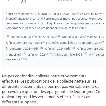
(15)
Source des données : CDC, BDF, ACPR, IEIF, AMF, France Assureurs, Mazars 
FranceTransactions.com. (*) Performances moyennes brutes, hormis pour le l
performance moyenne du profil Equilibre en gestion pilotée parmi toutes les
performances passées ne préjugent en rien de celles à venir.
(1)
(2)
: Données actualisées en Sept 2024
: Données actualisées en Sept 20
(5)
(6)
À fin septembre 2024 (BdF)
: Données actualisées en Septembre 2024
(8)
(9)
fin septembre 2024 (BdF)
: À fin juin 2024 (BdF)
: À fin septembre 2024
(11)
(12)
(13)
immobilier)
: à fin juin 2024
: À fin septembre 2024
: À fin septe
septembre 2024
Ne pas confondre, collecte nette et versements
effectués. Les publications de la collecte nette sur les
différents placements ne permet pas véritablement de
percevoir ce que font les épargnants de leur argent. Ce
tableau reprend les versements effectués sur ces
différents supports.