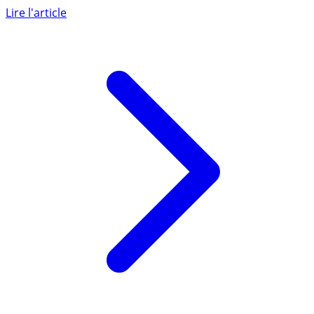
placement préféré des Français, l’assurance-vie reprend
la (...)
Lire l'article