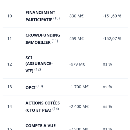
FINANCEMENT
10
830 M€
-151,69 %
(10)
PARTICIPATIF
CROWDFUNDING
11
459 M€
-152,07 %
(11)
IMMOBILIER
SCI
(ASSURANCE-
12
-679 M€
ns %
(12)
VIE)
13
(13)
-1 700 M€
ns %
OPCI
ACTIONS COTÉES
14
-2 400 M€
ns %
(14)
(CTO ET PEA)
COMPTE A VUE
15
-2 900 M€
ns %