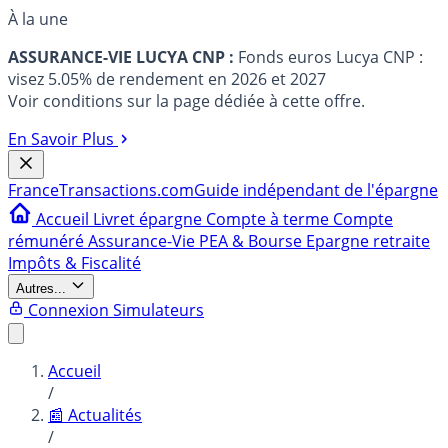
À la une
ASSURANCE-VIE LUCYA CNP :
Fonds euros Lucya CNP :
visez 5.05% de rendement en 2026 et 2027
Voir conditions sur la page dédiée à cette offre.
En Savoir Plus
France
Transactions.com
Guide indépendant de l'épargne
Accueil
Livret épargne
Compte à terme
Compte
rémunéré
Assurance-Vie
PEA & Bourse
Epargne retraite
Impôts & Fiscalité
Autres...
Connexion
Simulateurs
Accueil
/
📰 Actualités
/