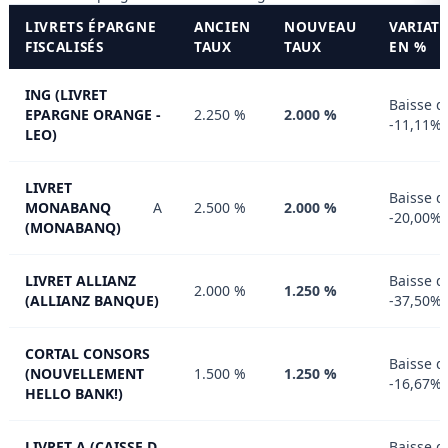
LIVRETS ÉPARGNE
ANCIEN
NOUVEAU
VARIAT
FISCALISÉS
TAUX
TAUX
EN %
ING (LIVRET
Baisse d
EPARGNE ORANGE -
2.250 %
2.000 %
-11,11%
LEO)
LIVRET
Baisse d
MONABANQ
A
2.500 %
2.000 %
-20,00%
(MONABANQ)
LIVRET ALLIANZ
Baisse d
2.000 %
1.250 %
(ALLIANZ BANQUE)
-37,50%
CORTAL CONSORS
Baisse d
(NOUVELLEMENT
1.500 %
1.250 %
-16,67%
HELLO BANK!)
LIVRET A (CAISSE D
Baisse d