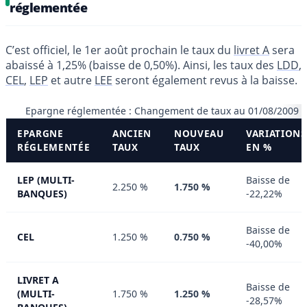
réglementée
C’est officiel, le 1er août prochain le taux du
livret A
sera
abaissé à 1,25% (baisse de 0,50%). Ainsi, les taux des
LDD
,
CEL
,
LEP
et autre
LEE
seront également revus à la baisse.
Epargne réglementée : Changement de taux au 01/08/2009
EPARGNE
ANCIEN
NOUVEAU
VARIATIONS
RÉGLEMENTÉE
TAUX
TAUX
EN %
LEP (MULTI-
Baisse de
2.250 %
1.750 %
BANQUES)
-22,22%
Baisse de
CEL
1.250 %
0.750 %
-40,00%
LIVRET A
Baisse de
(MULTI-
1.750 %
1.250 %
-28,57%