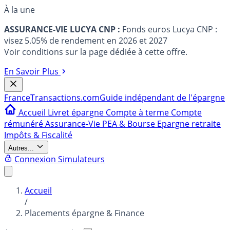
À la une
ASSURANCE-VIE LUCYA CNP :
Fonds euros Lucya CNP :
visez 5.05% de rendement en 2026 et 2027
Voir conditions sur la page dédiée à cette offre.
En Savoir Plus
France
Transactions.com
Guide indépendant de l'épargne
Accueil
Livret épargne
Compte à terme
Compte
rémunéré
Assurance-Vie
PEA & Bourse
Epargne retraite
Impôts & Fiscalité
Autres...
Connexion
Simulateurs
Accueil
/
Placements épargne & Finance