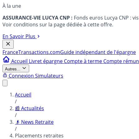
À la une
ASSURANCE-VIE LUCYA CNP :
Fonds euros Lucya CNP : vi
Voir conditions sur la page dédiée à cette offre.
En Savoir Plus
France
Transactions.com
Guide indépendant de l'épargne
Accueil
Livret épargne
Compte à terme
Compte rému
Autres...
Connexion
Simulateurs
Accueil
/
📰 Actualités
/
👴 News Retraite
/
Placements retraites