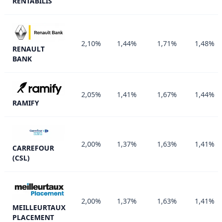
RENTABILIS
2,10%
1,44%
1,71%
1,48%
RENAULT
BANK
2,05%
1,41%
1,67%
1,44%
RAMIFY
2,00%
1,37%
1,63%
1,41%
CARREFOUR
(CSL)
2,00%
1,37%
1,63%
1,41%
MEILLEURTAUX
PLACEMENT