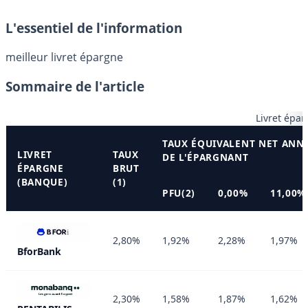
L'essentiel de l'information
meilleur livret épargne
Sommaire de l'article
Livret épar
TAUX ÉQUIVALENT NET ANNU
LIVRET
TAUX
DE L'ÉPARGNANT
ÉPARGNE
BRUT
(BANQUE)
(1)
PFU(2)
0,00%
11,00%
2,80%
1,92%
2,28%
1,97%
BforBank
2,30%
1,58%
1,87%
1,62%