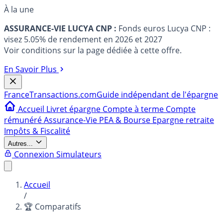
À la une
ASSURANCE-VIE LUCYA CNP :
Fonds euros Lucya CNP :
visez 5.05% de rendement en 2026 et 2027
Voir conditions sur la page dédiée à cette offre.
En Savoir Plus
France
Transactions.com
Guide indépendant de l'épargne
Accueil
Livret épargne
Compte à terme
Compte
rémunéré
Assurance-Vie
PEA & Bourse
Epargne retraite
Impôts & Fiscalité
Autres...
Connexion
Simulateurs
Accueil
/
🏆 Comparatifs