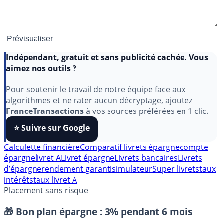
Indépendant, gratuit et sans publicité cachée. Vous
aimez nos outils ?
Pour soutenir le travail de notre équipe face aux
algorithmes et ne rater aucun décryptage, ajoutez
FranceTransactions
à vos sources préférées en 1 clic.
⭐️ Suivre sur Google
Calculette financière
Comparatif livrets épargne
compte
épargne
livret A
Livret épargne
Livrets bancaires
Livrets
d’épargne
rendement garanti
simulateur
Super livrets
taux
intérêts
taux livret A
Placement sans risque