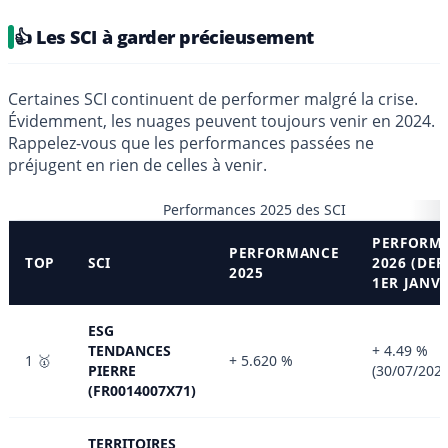
👍 Les SCI à garder précieusement
Certaines SCI continuent de performer malgré la crise.
Évidemment, les nuages peuvent toujours venir en 2024.
Rappelez-vous que les performances passées ne
préjugent en rien de celles à venir.
Performances 2025 des SCI
PERFORM
PERFORMANCE
TOP
SCI
2026 (DEP
2025
1ER JANVI
ESG
TENDANCES
+ 4.49 %
1 🥇
+ 5.620 %
PIERRE
(30/07/2026
(FR0014007X71)
TERRITOIRES