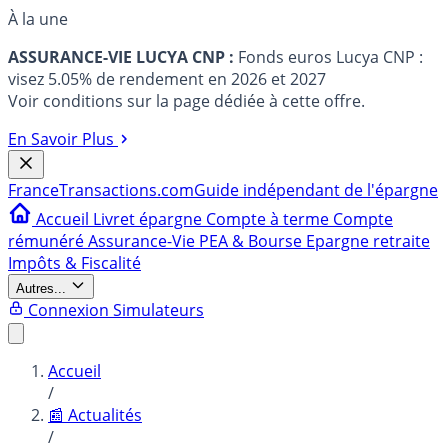
À la une
ASSURANCE-VIE LUCYA CNP :
Fonds euros Lucya CNP :
visez 5.05% de rendement en 2026 et 2027
Voir conditions sur la page dédiée à cette offre.
En Savoir Plus
France
Transactions.com
Guide indépendant de l'épargne
Accueil
Livret épargne
Compte à terme
Compte
rémunéré
Assurance-Vie
PEA & Bourse
Epargne retraite
Impôts & Fiscalité
Autres...
Connexion
Simulateurs
Accueil
/
📰 Actualités
/