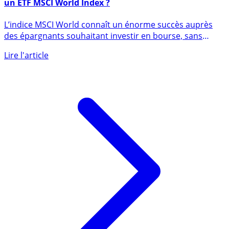
Quel contrat d’assurance-vie choisir pour investir sur
un ETF MSCI World Index ?
L’indice MSCI World connaît un énorme succès auprès
des épargnants souhaitant investir en bourse, sans
toutefois préjuger (...)
Lire l'article