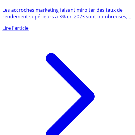
Assurance-vie : ces nouveaux fonds euros visant 3.5%,
voire 4% en 2023, sans condition de bonus ou autre
attrape marketing
Les accroches marketing faisant miroiter des taux de
rendement supérieurs à 3% en 2023 sont nombreuses,
mais le plus (...)
Lire l'article