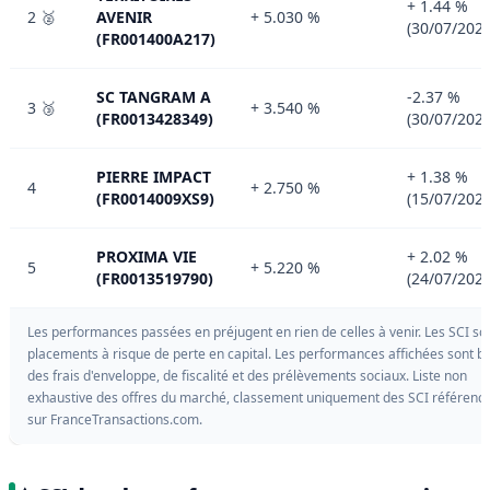
+ 1.44 %
2 🥈
AVENIR
+ 5.030 %
(30/07/2026
(FR001400A217)
SC TANGRAM A
-2.37 %
3 🥉
+ 3.540 %
(FR0013428349)
(30/07/2026
PIERRE IMPACT
+ 1.38 %
4
+ 2.750 %
(FR0014009XS9)
(15/07/2026
PROXIMA VIE
+ 2.02 %
5
+ 5.220 %
(FR0013519790)
(24/07/2026
Les performances passées en préjugent en rien de celles à venir. Les SCI so
placements à risque de perte en capital. Les performances affichées sont b
des frais d'enveloppe, de fiscalité et des prélèvements sociaux. Liste non
exhaustive des offres du marché, classement uniquement des SCI référenc
sur FranceTransactions.com.