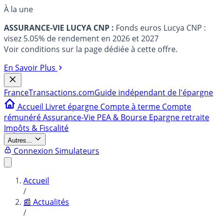
À la une
ASSURANCE-VIE LUCYA CNP :
Fonds euros Lucya CNP :
visez 5.05% de rendement en 2026 et 2027
Voir conditions sur la page dédiée à cette offre.
En Savoir Plus
France
Transactions.com
Guide indépendant de l'épargne
Accueil
Livret épargne
Compte à terme
Compte
rémunéré
Assurance-Vie
PEA & Bourse
Epargne retraite
Impôts & Fiscalité
Autres...
Connexion
Simulateurs
Accueil
/
📰 Actualités
/