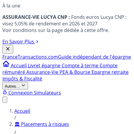
À la une
ASSURANCE-VIE LUCYA CNP :
Fonds euros Lucya CNP :
visez 5.05% de rendement en 2026 et 2027
Voir conditions sur la page dédiée à cette offre.
En Savoir Plus
France
Transactions.com
Guide indépendant de l'épargne
Accueil
Livret épargne
Compte à terme
Compte
rémunéré
Assurance-Vie
PEA & Bourse
Epargne retraite
Impôts & Fiscalité
Autres...
Connexion
Simulateurs
Accueil
/
🏛️ Placements à risques
/