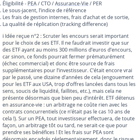
Éligibilité -
PEA
/ CTO /
Assurance-Vie
/ PER
Le sous-jacent, l’indice de référence
Les frais de gestion internes, frais d’achat et de sortie,
La qualité de réplication (tracking difference)
ℹ️ Idée reçue n°2 :
Scruter les encours serait important
pour le choix de ses ETF
. Il ne faudrait investir que sur
des ETF ayant au moins 300 millions d’euros d’encours,
car sinon, ce fonds pourrait fermer prématurément
(échec commercial) et donc être source de frais
supplémentaires pour l’investisseur. C’était encore vrai
par le passé, une dizaine d’années de cela (engouement
pour les ETF aux USA, trop d’offres lancées dans tous les
sens, soucis de liquidité, faillites, etc.), mais cela ne
présente désormais que bien peu d’intérêt. ETF détenus
en assurance-vie : un arbitrage ne coûte rien avec les
contrats concurrentiels (ce n’était pas le cas 10 ans de
cela !). Sur un PEA, tout investisseur effectuera, de toute
façon, un arbitrage tôt ou tard, ne serait-ce que pour
prendre ses bénéfices ! Et les frais sur PEA sont
désormais encadrés réglementairement, donc le risque