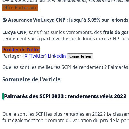
Palmarès 2023 des SCPI de rendements, rendements réels d
Offre Partenaire
🎁 Assurance Vie Lucya CNP :
Jusqu'à 5.05% sur le fonds
Lucya CNP
, sans frais sur les versements, des
frais de ge
rendement sur la part investie sur le fonds euros CNP Luc
Profiter de l'offre
Partager :
X (Twitter)
LinkedIn
Copier le lien
Quelles sont les meilleures SCPI de rendement ? Palmarès
Sommaire de l'article
Palmarès des SCPI 2023 : rendements réels 2022
Quelle sont les SCPI les plus rentables en 2022 ? Le classeme
faut également tenir compte du variation du prix de la part