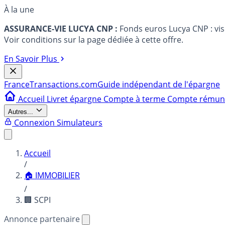
À la une
ASSURANCE-VIE LUCYA CNP :
Fonds euros Lucya CNP : vi
Voir conditions sur la page dédiée à cette offre.
En Savoir Plus
France
Transactions.com
Guide indépendant de l'épargne
Accueil
Livret épargne
Compte à terme
Compte rému
Autres...
Connexion
Simulateurs
Accueil
/
🏠 IMMOBILIER
/
🏢 SCPI
Annonce partenaire