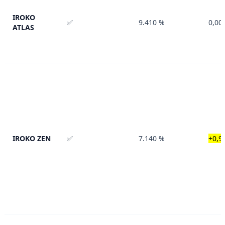
IROKO
✅
9.410 %
0,00
ATLAS
IROKO ZEN
✅
7.140 %
+0,9