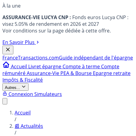
À la une
ASSURANCE-VIE LUCYA CNP :
Fonds euros Lucya CNP :
visez 5.05% de rendement en 2026 et 2027
Voir conditions sur la page dédiée à cette offre.
En Savoir Plus
France
Transactions.com
Guide indépendant de l'épargne
Accueil
Livret épargne
Compte à terme
Compte
rémunéré
Assurance-Vie
PEA & Bourse
Epargne retraite
Impôts & Fiscalité
Autres...
Connexion
Simulateurs
Accueil
/
📰 Actualités
/