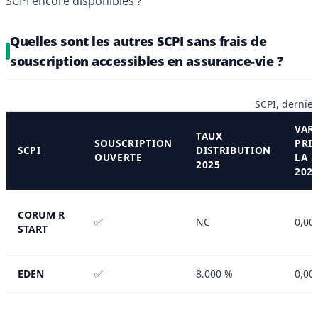
SCPI encore disponibles ?
Quelles sont les autres SCPI sans frais de
souscription accessibles en assurance-vie ?
SCPI, dernie
VAR
TAUX
SOUSCRIPTION
PRI
SCPI
DISTRIBUTION
OUVERTE
LA 
2025
202
CORUM R
✅
NC
0,00
START
EDEN
✅
8.000 %
0,00