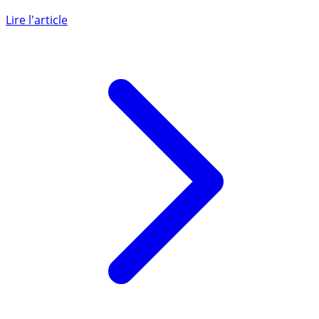
Liste des différentes SCPI du marché n’ayant aucuns frais
d’entrée.
Lire l'article