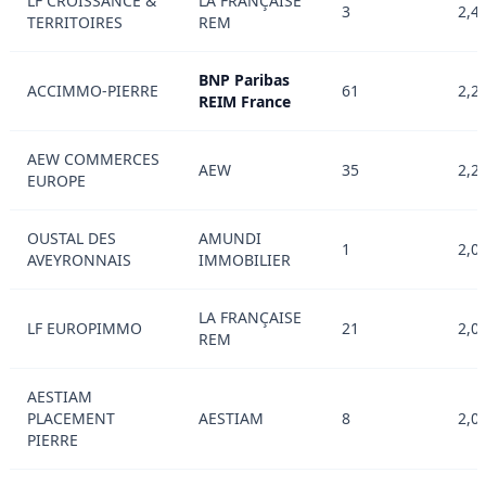
LF CROISSANCE &
LA FRANÇAISE
3
2,4
TERRITOIRES
REM
BNP Paribas
ACCIMMO-PIERRE
61
2,2
REIM France
AEW COMMERCES
AEW
35
2,2
EUROPE
OUSTAL DES
AMUNDI
1
2,0
AVEYRONNAIS
IMMOBILIER
LA FRANÇAISE
LF EUROPIMMO
21
2,0
REM
AESTIAM
PLACEMENT
AESTIAM
8
2,0
PIERRE