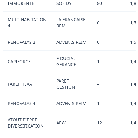
IMMORENTE
SOFIDY
80
1,8
MULTIHABITATION
LA FRANÇAISE
0
1,5
4
REM
RENOVALYS 2
ADVENIS REIM
0
1,5
FIDUCIAL
CAPIFORCE
1
1,4
GÉRANCE
PAREF
PAREF HEXA
4
1,4
GESTION
RENOVALYS 4
ADVENIS REIM
1
1,4
ATOUT PIERRE
AEW
12
1,4
DIVERSIFICATION