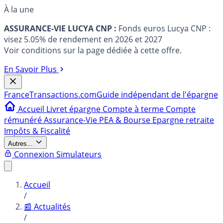
À la une
ASSURANCE-VIE LUCYA CNP :
Fonds euros Lucya CNP :
visez 5.05% de rendement en 2026 et 2027
Voir conditions sur la page dédiée à cette offre.
En Savoir Plus
France
Transactions.com
Guide indépendant de l'épargne
Accueil
Livret épargne
Compte à terme
Compte
rémunéré
Assurance-Vie
PEA & Bourse
Epargne retraite
Impôts & Fiscalité
Autres...
Connexion
Simulateurs
Accueil
/
📰 Actualités
/