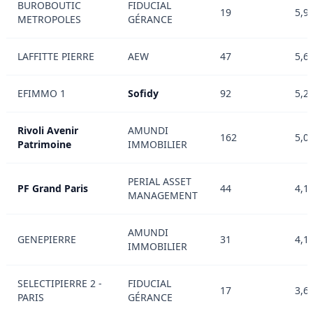
BUROBOUTIC
FIDUCIAL
19
5,9
METROPOLES
GÉRANCE
LAFFITTE PIERRE
AEW
47
5,6
EFIMMO 1
Sofidy
92
5,2
Rivoli Avenir
AMUNDI
162
5,0
Patrimoine
IMMOBILIER
PERIAL ASSET
PF Grand Paris
44
4,1
MANAGEMENT
AMUNDI
GENEPIERRE
31
4,1
IMMOBILIER
SELECTIPIERRE 2 -
FIDUCIAL
17
3,6
PARIS
GÉRANCE