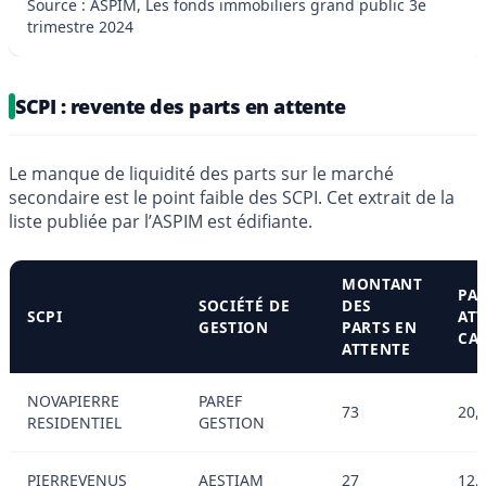
Source : ASPIM, Les fonds immobiliers grand public 3e
trimestre 2024
SCPI : revente des parts en attente
Le manque de liquidité des parts sur le marché
secondaire est le point faible des SCPI. Cet extrait de la
liste publiée par l’ASPIM est édifiante.
MONTANT
PA
SOCIÉTÉ DE
DES
SCPI
ATT
GESTION
PARTS EN
CAP
ATTENTE
NOVAPIERRE
PAREF
73
20,
RESIDENTIEL
GESTION
PIERREVENUS
AESTIAM
27
12,