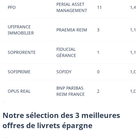
PERIAL ASSET
PFO
11
1,4
MANAGEMENT
UFIFRANCE
PRAEMIA REIM
3
1,1
IMMOBILIER
FIDUCIAL
SOPRORENTE
1
1,1
GÉRANCE
SOFIPRIME
SOFIDY
0
1,0
BNP PARIBAS
OPUS REAL
2
1,0
REIM FRANCE
Notre sélection des 3 meilleures
offres de livrets épargne