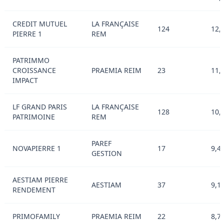
CREDIT MUTUEL
LA FRANÇAISE
124
12,
PIERRE 1
REM
PATRIMMO
CROISSANCE
PRAEMIA REIM
23
11,
IMPACT
LF GRAND PARIS
LA FRANÇAISE
128
10,
PATRIMOINE
REM
PAREF
NOVAPIERRE 1
17
9,4
GESTION
AESTIAM PIERRE
AESTIAM
37
9,1
RENDEMENT
PRIMOFAMILY
PRAEMIA REIM
22
8,7