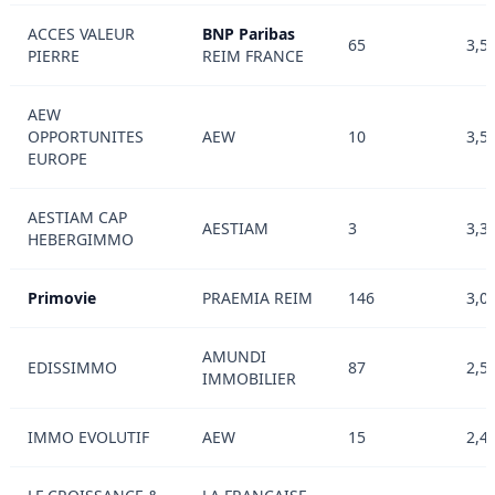
ACCES VALEUR
BNP Paribas
65
3,5
PIERRE
REIM FRANCE
AEW
OPPORTUNITES
AEW
10
3,5
EUROPE
AESTIAM CAP
AESTIAM
3
3,3
HEBERGIMMO
Primovie
PRAEMIA REIM
146
3,0
AMUNDI
EDISSIMMO
87
2,5
IMMOBILIER
IMMO EVOLUTIF
AEW
15
2,4