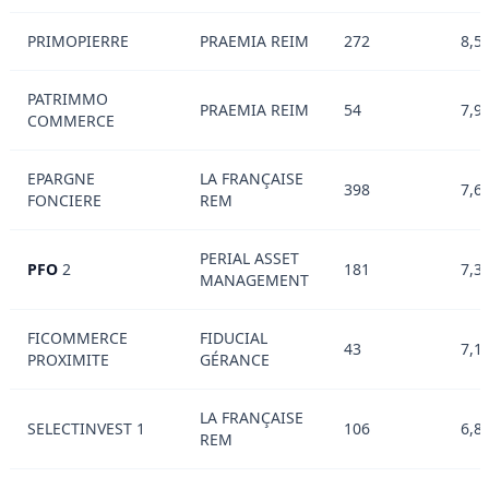
PRIMOPIERRE
PRAEMIA REIM
272
8,5
PATRIMMO
PRAEMIA REIM
54
7,9
COMMERCE
EPARGNE
LA FRANÇAISE
398
7,6
FONCIERE
REM
PERIAL ASSET
PFO
2
181
7,3
MANAGEMENT
FICOMMERCE
FIDUCIAL
43
7,1
PROXIMITE
GÉRANCE
LA FRANÇAISE
SELECTINVEST 1
106
6,8
REM