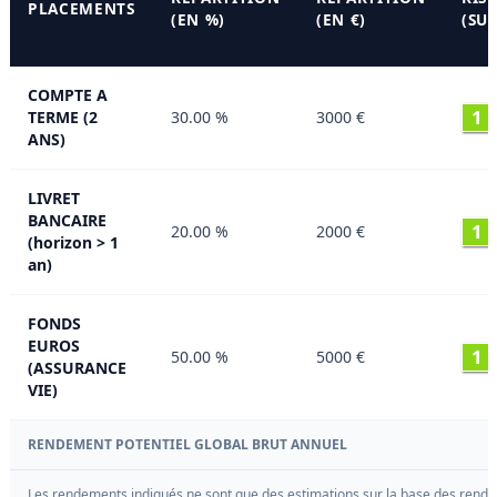
PLACEMENTS
(EN %)
(EN €)
(SUR
COMPTE A
1
TERME (2
30.00 %
3000 €
ANS)
LIVRET
BANCAIRE
1
20.00 %
2000 €
(horizon > 1
an)
FONDS
EUROS
1
50.00 %
5000 €
(ASSURANCE
VIE)
RENDEMENT POTENTIEL GLOBAL BRUT ANNUEL
Les rendements indiqués ne sont que des estimations sur la base des rende