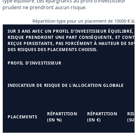
type équilibre. Les épargnants au profil d’investisseur
prudent ne prendront aucun risque.
Répartition-type pour un placement de 10000 € su
SUR 5 ANS AVEC UN PROFIL D'INVESTISSEUR ÉQUILIBRÉ,
RISQUE PRENDRONT UNE PART CONSÉQUENTE, ET CONTR
REÇUE PERSISTANTE, PAS FORCÉMENT À HAUTEUR DE 50%
DES RISQUES DES PLACEMENTS CHOISIS.
PROFIL D'INVESTISSEUR
INDICATEUR DE RISQUE DE L'ALLOCATION GLOBALE
RÉPARTITION
RÉPARTITION
RIS
PLACEMENTS
(EN %)
(EN €)
(SUR