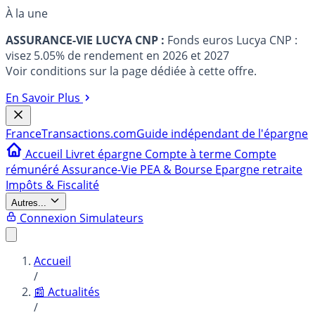
À la une
ASSURANCE-VIE LUCYA CNP :
Fonds euros Lucya CNP :
visez 5.05% de rendement en 2026 et 2027
Voir conditions sur la page dédiée à cette offre.
En Savoir Plus
France
Transactions.com
Guide indépendant de l'épargne
Accueil
Livret épargne
Compte à terme
Compte
rémunéré
Assurance-Vie
PEA & Bourse
Epargne retraite
Impôts & Fiscalité
Autres...
Connexion
Simulateurs
Accueil
/
📰 Actualités
/