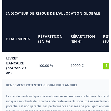
INDICATEUR DE RISQUE DE L'ALLOCATION GLOBALE
RÉPARTITION
RÉPARTITION
RIS
PLACEMENTS
(EN %)
(EN €)
(SUR
LIVRET
BANCAIRE
1
100.00 %
10000 €
(horizon < 1
an)
RENDEMENT POTENTIEL GLOBAL BRUT ANNUEL
Les rendements indiqués ne sont que des estimations sur la base des rende
indiqués sont bruts de fiscalité et de prélèvements sociaux. Ces rendement
potentiels et non garantis. Les performances passées ne préjugent en rien de