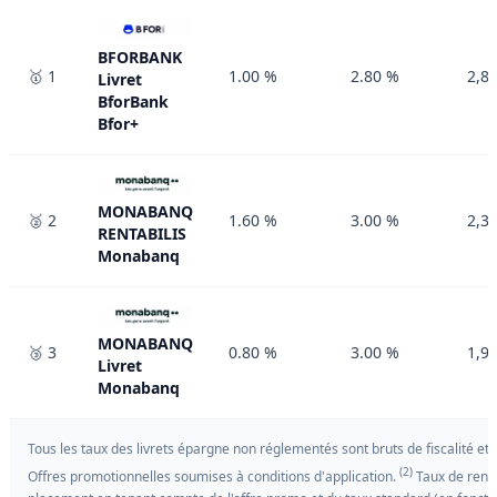
BFORBANK
🥇 1
1.00 %
2.80 %
2,8
Livret
BforBank
Bfor+
MONABANQ
🥈 2
1.60 %
3.00 %
2,3
RENTABILIS
Monabanq
MONABANQ
🥉 3
0.80 %
3.00 %
1,9
Livret
Monabanq
Tous les taux des livrets épargne non réglementés sont bruts de fiscalité e
(2)
Offres promotionnelles soumises à conditions d'application.
Taux de rend