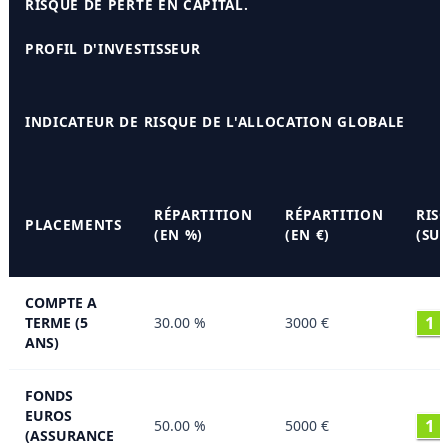
RISQUE DE PERTE EN CAPITAL.
PROFIL D'INVESTISSEUR
INDICATEUR DE RISQUE DE L'ALLOCATION GLOBALE
RÉPARTITION
RÉPARTITION
RIS
PLACEMENTS
(EN %)
(EN €)
(SUR
COMPTE A
1
TERME (5
30.00 %
3000 €
ANS)
FONDS
EUROS
1
50.00 %
5000 €
(ASSURANCE