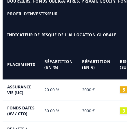
BOURSIERS, FONDS OBLIGATAIRES, PRIVATE EQUITY, FON
PROFIL D'INVESTISSEUR
INDICATEUR DE RISQUE DE L'ALLOCATION GLOBALE
RÉPARTITION
RÉPARTITION
RIS
PLACEMENTS
(EN %)
(EN €)
(SUR
ASSURANCE
5
20.00 %
2000 €
VIE (UC)
FONDS DATES
3
30.00 %
3000 €
(AV / CTO)
PEA (ETF /