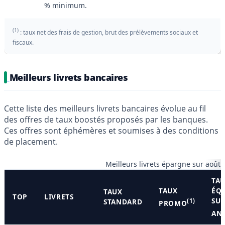
% minimum.
(1)
: taux net des frais de gestion, brut des prélèvements sociaux et
fiscaux.
Meilleurs livrets bancaires
Cette liste des meilleurs livrets bancaires évolue au fil
des offres de taux boostés proposés par les banques.
Ces offres sont éphémères et soumises à des conditions
de placement.
Meilleurs livrets épargne sur août 
TA
TAUX
ÉQ
TAUX
TOP
LIVRETS
SU
STANDARD
(1)
PROMO
(
AN