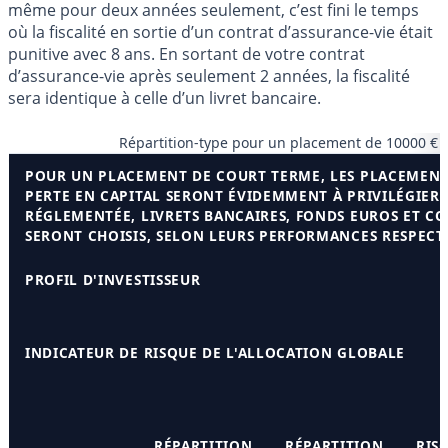
même pour deux années seulement, c’est fini le temps
où la fiscalité en sortie d’un contrat d’assurance-vie était
punitive avec 8 ans. En sortant de votre contrat
d’assurance-vie après seulement 2 années, la fiscalité
sera identique à celle d’un livret bancaire.
Répartition-type pour un placement de 10000 € s
POUR UN PLACEMENT DE COURT TERME, LES PLACEMENT
PERTE EN CAPITAL SERONT ÉVIDEMMENT À PRIVILÉGIER.
RÉGLEMENTÉE, LIVRETS BANCAIRES, FONDS EUROS ET C
SERONT CHOISIS, SELON LEURS PERFORMANCES RESPECTI
PROFIL D'INVESTISSEUR
INDICATEUR DE RISQUE DE L'ALLOCATION GLOBALE
RÉPARTITION
RÉPARTITION
RIS