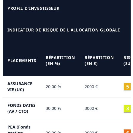
PROFIL D'INVESTISSEUR
INDICATEUR DE RISQUE DE L'ALLOCATION GLOBALE
RÉPARTITION
RÉPARTITION
RIS
PLACEMENTS
(EN %)
(EN €)
(SUR
ASSURANCE
5
20.00 %
2000 €
VIE (UC)
FONDS DATES
3
30.00 %
3000 €
(AV / CTO)
PEA (Fonds
6
gestion
20.00 %
2000 €