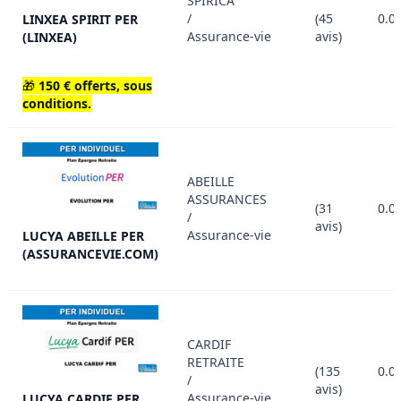
SPIRICA
/
(45
0.0
LINXEA SPIRIT PER
Assurance-vie
avis)
(LINXEA)
🎁
150 € offerts, sous
conditions.
ABEILLE
ASSURANCES
(31
0.0
/
avis)
Assurance-vie
LUCYA ABEILLE PER
(ASSURANCEVIE.COM)
CARDIF
RETRAITE
(135
0.0
/
avis)
Assurance-vie
LUCYA CARDIF PER