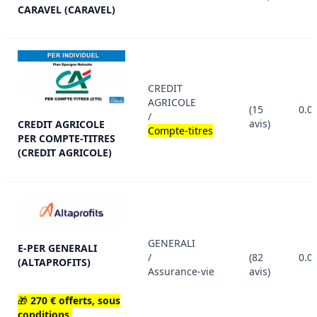
CARAVEL (CARAVEL)
CREDIT
AGRICOLE
(15
0.0
/
avis)
CREDIT AGRICOLE
Compte-titres
PER COMPTE-TITRES
(CREDIT AGRICOLE)
GENERALI
E-PER GENERALI
/
(82
0.0
(ALTAPROFITS)
Assurance-vie
avis)
🎁
270 € offerts, sous
conditions.