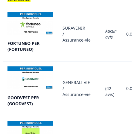
SURAVENIR
Aucun
/
0.0
avis
Assurance-vie
FORTUNEO PER
(FORTUNEO)
GENERALI VIE
/
(42
0.0
Assurance-vie
avis)
GOODVEST PER
(GOODVEST)