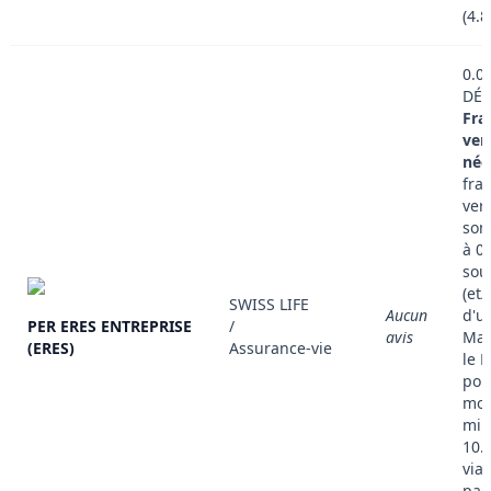
(4.
0.0
DÉT
Fra
ver
nég
frai
ver
son
à 0
sou
(et/
SWISS LIFE
Aucun
d'u
PER ERES ENTREPRISE
/
avis
Mad
(ERES)
Assurance-vie
le 
pou
mon
min
10.
via
par