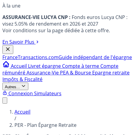
À la une
ASSURANCE-VIE LUCYA CNP :
Fonds euros Lucya CNP :
visez 5.05% de rendement en 2026 et 2027
Voir conditions sur la page dédiée à cette offre.
En Savoir Plus
France
Transactions.com
Guide indépendant de l'épargne
Accueil
Livret épargne
Compte à terme
Compte
rémunéré
Assurance-Vie
PEA & Bourse
Epargne retraite
Impôts & Fiscalité
Autres...
Connexion
Simulateurs
Accueil
/
PER - Plan Épargne Retraite