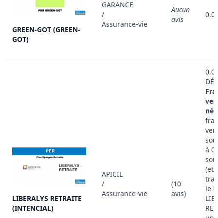
GARANCE
Aucun
/
0.0
avis
Assurance-vie
GREEN-GOT (GREEN-
GOT)
0.0
DÉT
Fra
ver
nég
frai
ver
son
à 0
sou
(et/
APICIL
tran
/
(10
le 
Assurance-vie
avis)
LIBERALYS RETRAITE
LIB
(INTENCIAL)
RET
un 