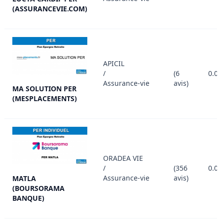
(ASSURANCEVIE.COM)
APICIL
/
(6
0.0
Assurance-vie
avis)
MA SOLUTION PER
(MESPLACEMENTS)
ORADEA VIE
/
(356
0.0
Assurance-vie
avis)
MATLA
(BOURSORAMA
BANQUE)