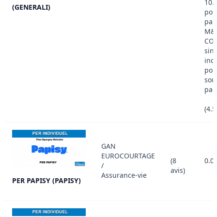
10.
(GENERALI)
pou
par
M&
CON
sin
inc
pou
sou
pap
(4.
GAN
EUROCOURTAGE
(8
0.0
/
avis)
Assurance-vie
PER PAPISY (PAPISY)