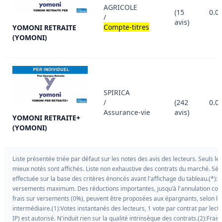
AGRICOLE
(15
0.0
/
avis)
Compte-titres
YOMONI RETRAITE
(YOMONI)
SPIRICA
/
(242
0.0
Assurance-vie
avis)
YOMONI RETRAITE+
(YOMONI)
Liste présentée triée par défaut sur les notes des avis des lecteurs. Seuls le
mieux notés sont affichés. Liste non exhaustive des contrats du marché. Sél
effectuée sur la base des critères énoncés avant l'affichage du tableau.(*):F
versements maximum. Des réductions importantes, jusqu'à l'annulation co
frais sur versements (0%), peuvent être proposées aux épargnants, selon le
intermédiaire.(1):Votes instantanés des lecteurs, 1 vote par contrat par lect
IP) est autorisé. N'induit rien sur la qualité intrinsèque des contrats.(2):Frais