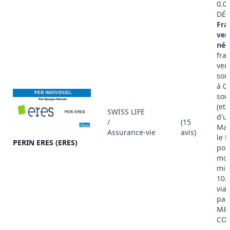
0.0
DÉT
Fra
ver
nég
frai
ver
son
à 0
sou
(et/
SWISS LIFE
d'u
/
(15
Mad
Assurance-vie
avis)
le 
PERIN ERES (ERES)
pou
mon
min
10.
via
par
M&
CON