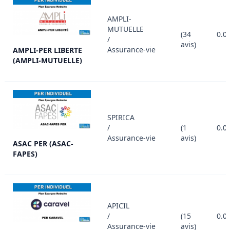
AMPLI-
MUTUELLE
(34
0.0
/
avis)
Assurance-vie
AMPLI-PER LIBERTE
(AMPLI-MUTUELLE)
SPIRICA
/
(1
0.0
Assurance-vie
avis)
ASAC PER (ASAC-
FAPES)
APICIL
/
(15
0.0
Assurance-vie
avis)