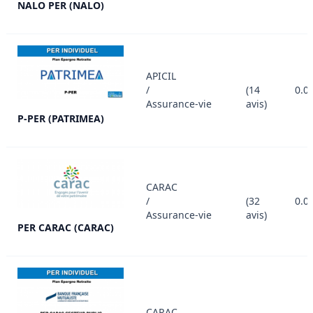
NALO PER (NALO)
APICIL
/
(14
0.0
Assurance-vie
avis)
P-PER (PATRIMEA)
CARAC
/
(32
0.0
Assurance-vie
avis)
PER CARAC (CARAC)
CARAC