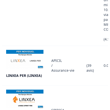
min
10.
via
par
M&
CON
(4.
APICIL
/
(39
0.0
Assurance-vie
avis)
LINXEA PER (LINXEA)