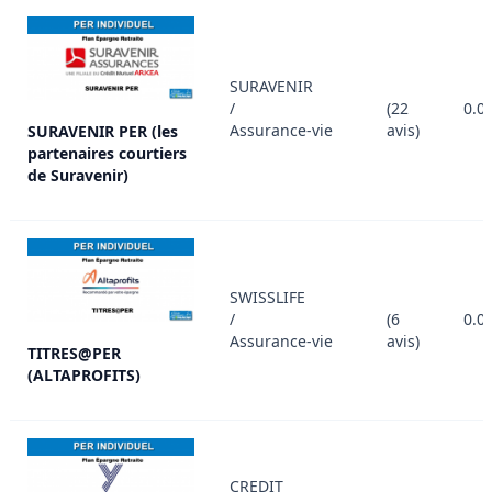
SURAVENIR
/
(22
0.0
Assurance-vie
avis)
SURAVENIR PER (les
partenaires courtiers
de Suravenir)
SWISSLIFE
/
(6
0.0
Assurance-vie
avis)
TITRES@PER
(ALTAPROFITS)
CREDIT