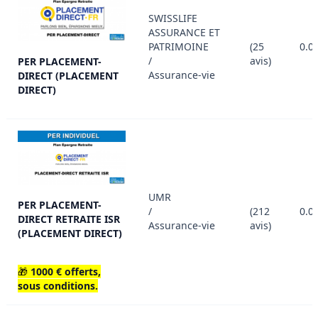
SWISSLIFE
ASSURANCE ET
PATRIMOINE
(25
0.0
/
avis)
PER PLACEMENT-
Assurance-vie
DIRECT (PLACEMENT
DIRECT)
UMR
PER PLACEMENT-
/
(212
0.0
DIRECT RETRAITE ISR
Assurance-vie
avis)
(PLACEMENT DIRECT)
🎁
1000 € offerts,
sous conditions.