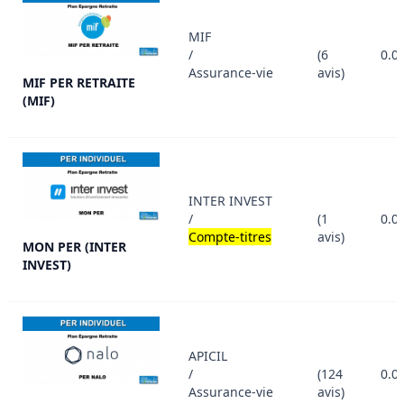
MIF
/
(6
0.0
Assurance-vie
avis)
MIF PER RETRAITE
(MIF)
INTER INVEST
/
(1
0.0
Compte-titres
avis)
MON PER (INTER
INVEST)
APICIL
/
(124
0.0
Assurance-vie
avis)