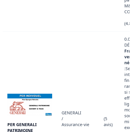
M&
CON
(4.
0.0
DÉT
Fra
ver
nég
:Se
int
fina
ram
si 
eff
lig
mon
GENERALI
sou
/
(5
min
PER GENERALI
Assurance-vie
avis)
exe
PATRIMOINE