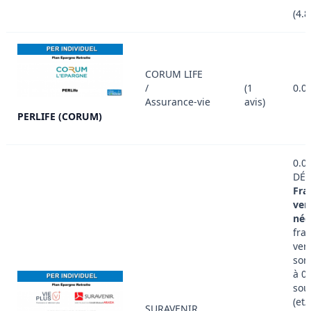
(4.
CORUM LIFE
/
(1
0.0
Assurance-vie
avis)
PERLIFE (CORUM)
0.0
DÉT
Fra
ver
nég
frai
ver
son
à 0
sou
(et/
SURAVENIR