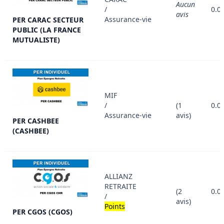
Aucun
/
0.0
avis
Assurance-vie
PER CARAC SECTEUR
PUBLIC (LA FRANCE
MUTUALISTE)
MIF
/
(1
0.0
Assurance-vie
avis)
PER CASHBEE
(CASHBEE)
ALLIANZ
RETRAITE
(2
0.0
/
avis)
Points
PER CGOS (CGOS)