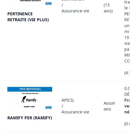
tran
/
(13
le 
Assurance-vie
avis)
PERTINENCE
PER
RETRAITE (VIE PLUS)
RET
un 
min
10.
via
par
M&
CON
(4.
0.0
DÉT
APICIL
Fra
Aucun
/
ver
avis
Assurance-vie
nég
RAMIFY PER (RAMIFY)
(0.