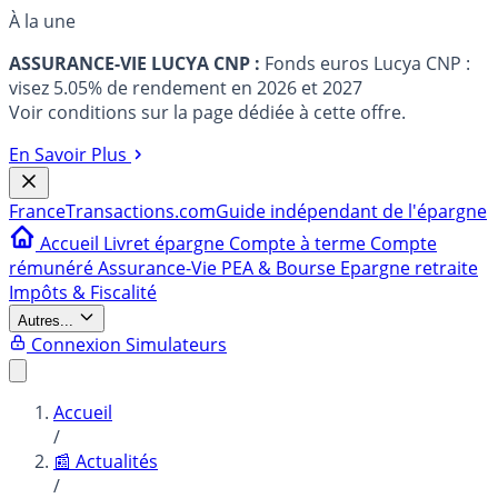
À la une
ASSURANCE-VIE LUCYA CNP :
Fonds euros Lucya CNP :
visez 5.05% de rendement en 2026 et 2027
Voir conditions sur la page dédiée à cette offre.
En Savoir Plus
France
Transactions.com
Guide indépendant de l'épargne
Accueil
Livret épargne
Compte à terme
Compte
rémunéré
Assurance-Vie
PEA & Bourse
Epargne retraite
Impôts & Fiscalité
Autres...
Connexion
Simulateurs
Accueil
/
📰 Actualités
/