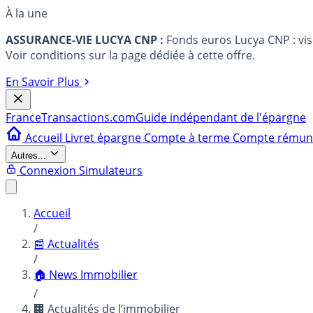
À la une
ASSURANCE-VIE LUCYA CNP :
Fonds euros Lucya CNP : vi
Voir conditions sur la page dédiée à cette offre.
En Savoir Plus
France
Transactions.com
Guide indépendant de l'épargne
Accueil
Livret épargne
Compte à terme
Compte rému
Autres...
Connexion
Simulateurs
Accueil
/
📰 Actualités
/
🏠 News Immobilier
/
🏢 Actualités de l’immobilier