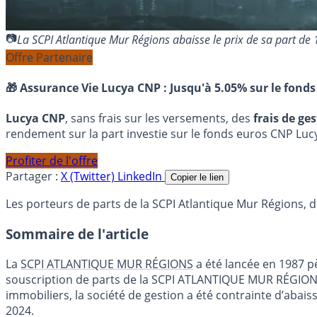
La SCPI Atlantique Mur Régions abaisse le prix de sa part d
Offre Partenaire
🎁 Assurance Vie Lucya CNP :
Jusqu'à 5.05% sur le fonds
Lucya CNP
, sans frais sur les versements, des
frais de ge
rendement sur la part investie sur le fonds euros CNP Luc
Profiter de l'offre
Partager :
X (Twitter)
LinkedIn
Copier le lien
Les porteurs de parts de la SCPI Atlantique Mur Régions, d
Sommaire de l'article
La
SCPI ATLANTIQUE MUR RÉGIONS
a été lancée en 1987 pè
souscription de parts de la SCPI ATLANTIQUE MUR RÉGIONS 
immobiliers, la société de gestion a été contrainte d’abaisse
2024.