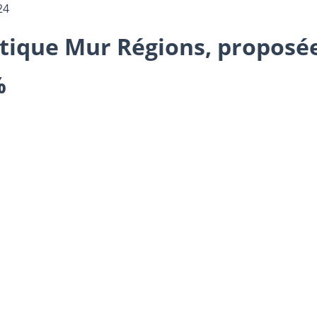
24
lantique Mur Régions, propos
%