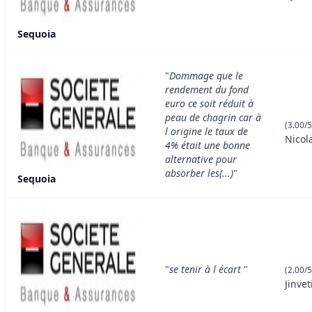
Sequoia
"
Dommage que le
rendement du fond
euro ce soit réduit à
peau de chagrin car à
(3.00/5
l origine le taux de
Nicol
4% était une bonne
alternative pour
absorber les(...)
"
Sequoia
"
se tenir à l écart
"
(2.00/5
Jinvet