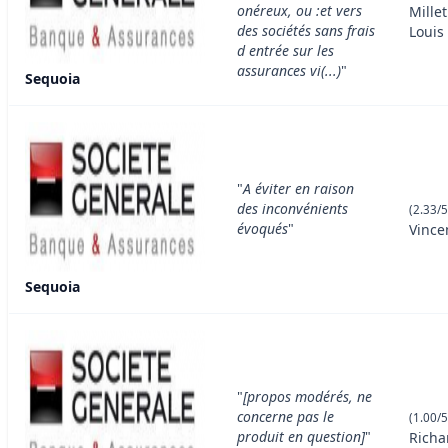
onéreux, ou :et vers
Millet
des sociétés sans frais
Louis
d entrée sur les
assurances vi(...)
"
Sequoia
"
A éviter en raison
des inconvénients
(2.33/5
évoqués
"
Vince
Sequoia
"
[propos modérés, ne
concerne pas le
(1.00/5
produit en question]
"
Richa