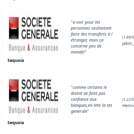
"
a voir pour les
personnes souhaitant
faire des transferts à l
(1.89/5
étranger, mais ça
Jakin
concerne peu de
monde!
"
Sequoia
"
comme certains le
disent ne faite pas
confiance aux
(1.22/5
banques,en tete la ste
Henri
generale
"
Sequoia