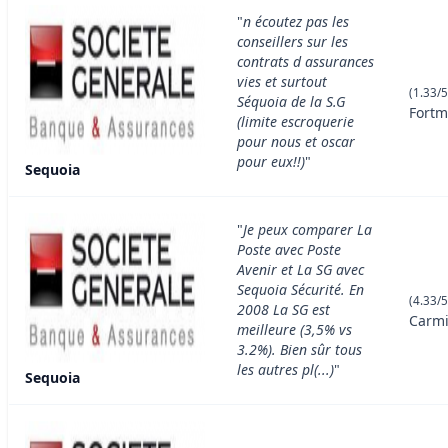
"
n écoutez pas les
conseillers sur les
contrats d assurances
vies et surtout
(1.33/5
Séquoia de la S.G
Fortm
(limite escroquerie
pour nous et oscar
pour eux!!)
"
Sequoia
"
Je peux comparer La
Poste avec Poste
Avenir et La SG avec
Sequoia Sécurité. En
(4.33/5
2008 La SG est
Carmi
meilleure (3,5% vs
3.2%). Bien sûr tous
les autres pl(...)
"
Sequoia