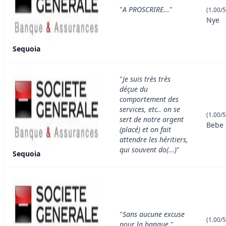
"
A PROSCRIRE...
"
(1.00/5
Nye
Sequoia
"
Je suis très très
déçue du
comportement des
services, etc.. on se
(1.00/5
sert de notre argent
Bebe
(placé) et on fait
attendre les héritiers,
qui souvent do(...)
"
Sequoia
"
Sans aucune excuse
(1.00/5
pour la banque.
"