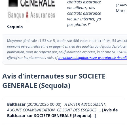
contrats assurance
(2.44/5
vie ailleurs, des
Marc 
contrats assurance
vie sur internet, ya
pas photos !
"
Sequoia
Moyenne générale : 1.53 sur 5, basée sur 486 votes multi-critères, 54 avis ut
opinions personnelles et ne préjugent en rien des qualités ou défauts des place
publication, mais ne respecte pas, sauf indication expresse, la norme NF Z74-
effectif sur les placements cités. cf
mentions obligatoires sur le protocole de coll
Avis d'internautes sur SOCIETE
GENERALE (Sequoia)
Balthazar
(20/06/2026 00:00) :
A EVITER ABSOLUMENT.
AUCUNE COMMUNICATION. CE SONT DES ESCROCS
... [
Avis de
Balthazar sur SOCIETE GENERALE (Sequoia)
...]