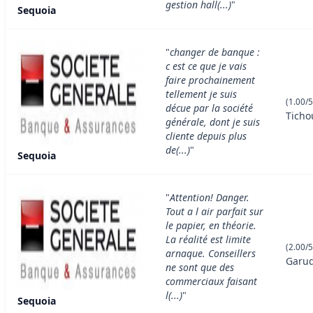
gestion hall(...)
"
Sequoia
"
changer de banque :
c est ce que je vais
faire prochainement
tellement je suis
(1.00/5
décue par la société
Ticho
générale, dont je suis
cliente depuis plus
de(...)
"
Sequoia
"
Attention! Danger.
Tout a l air parfait sur
le papier, en théorie.
La réalité est limite
(2.00/5
arnaque. Conseillers
Garu
ne sont que des
commerciaux faisant
l(...)
"
Sequoia