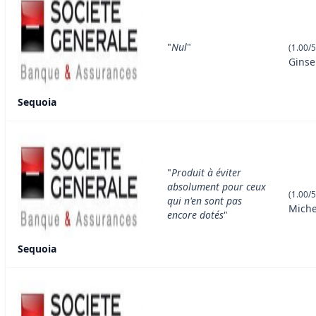
"
Nul
"
(1.00/5
Gins
Sequoia
"
Produit à éviter
absolument pour ceux
(1.00/5
qui n'en sont pas
Miche
encore dotés
"
Sequoia