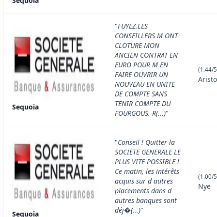
Sequoia
"
FUYEZ.LES
CONSEILLERS M ONT
CLOTURE MON
ANCIEN CONTRAT EN
EURO POUR M EN
(1.44/5
FAIRE OUVRIR UN
Arist
NOUVEAU EN UNITE
DE COMPTE SANS
TENIR COMPTE DU
Sequoia
FOURGOUS. R(...)
"
"
Conseil ! Quitter la
SOCIETE GENERALE LE
PLUS VITE POSSIBLE !
Ce matin, les intérêts
(1.00/5
acquis sur d autres
Nye
placements dans d
autres banques sont
déj�(...)
"
Sequoia