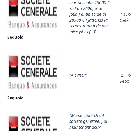
leur ai confié 23000 €
en l an 2000, à ce
jour, j ai un solde de
(1.67/5
20500 € ! Jattends la
Gété
reconstitution de ma
mise (si c e(...)
"
Sequoia
"
A eviter
"
(2.44/5
Sebo
Sequoia
"
Même étant client
societe generale, j ai
maintenant deux