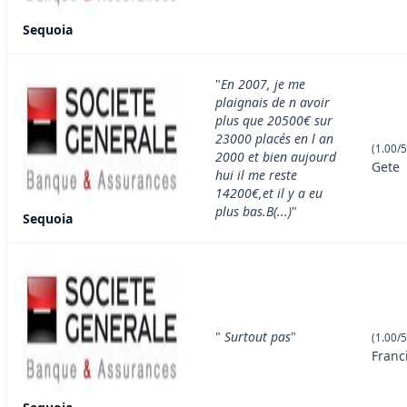
Sequoia
"
En 2007, je me
plaignais de n avoir
plus que 20500€ sur
23000 placés en l an
(1.00/5
2000 et bien aujourd
Gete
hui il me reste
14200€,et il y a eu
plus bas.B(...)
"
Sequoia
"
Surtout pas
"
(1.00/5
Franc