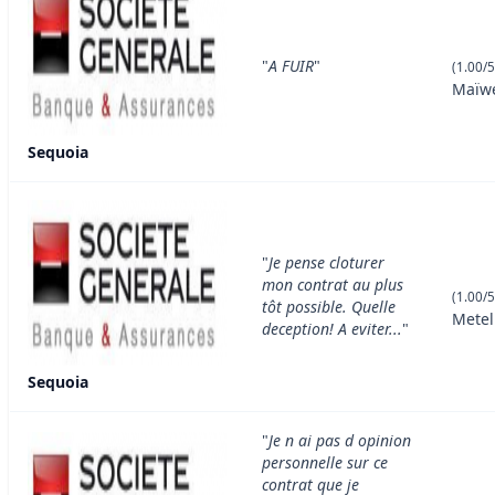
"
A FUIR
"
(1.00/5
Maïw
Sequoia
"
Je pense cloturer
mon contrat au plus
(1.00/5
tôt possible. Quelle
Metel
deception! A eviter...
"
Sequoia
"
Je n ai pas d opinion
personnelle sur ce
contrat que je