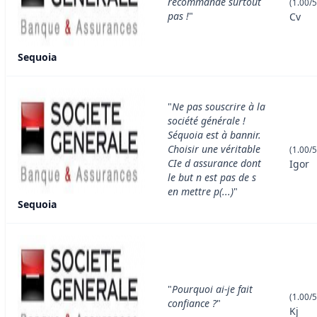
recommande surtout
(1.00/5
pas !
"
Cv
Sequoia
"
Ne pas souscrire à la
société générale !
Séquoia est à bannir.
Choisir une véritable
(1.00/5
CIe d assurance dont
Igor
le but n est pas de s
en mettre p(...)
"
Sequoia
"
Pourquoi ai-je fait
(1.00/5
confiance ?
"
Kj