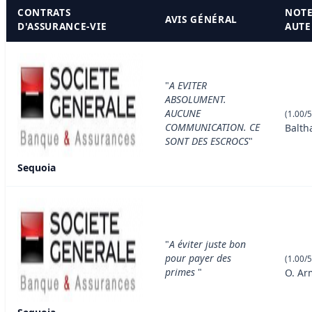
CONTRATS
NOTE
AVIS GÉNÉRAL
D'ASSURANCE-VIE
AUTE
"
A EVITER
ABSOLUMENT.
AUCUNE
(1.00/5
COMMUNICATION. CE
Balth
SONT DES ESCROCS
"
Sequoia
"
A éviter juste bon
pour payer des
(1.00/5
primes
"
O. Ar