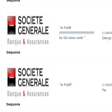
Sequoia
"
A FUIR
!!!!!!!!!!!!!!!!!!!!!!!!!!!!!!!!!!!
(1.00/5
la SG vous vole
"
Deryc
Sequoia
"
A FUIR
"
(1.00/5
Fa
Sequoia