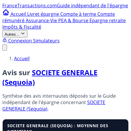
France
Transactions.com
Guide indépendant de l'épargne
Accueil
Livret épargne
Compte à terme
Compte
rémunéré
Assurance-Vie
PEA & Bourse
Epargne retraite
Impôts & Fiscalité
Autres...
Connexion
Simulateurs
Accueil
Avis sur
SOCIETE GENERALE
(Sequoia)
Synthèse des avis internautes déposés sur le Guide
indépendant de l'épargne concernant
SOCIETE
GENERALE (Sequoia)
.
SOCIETE GENERALE (SEQUOIA) : MOYENNE DES