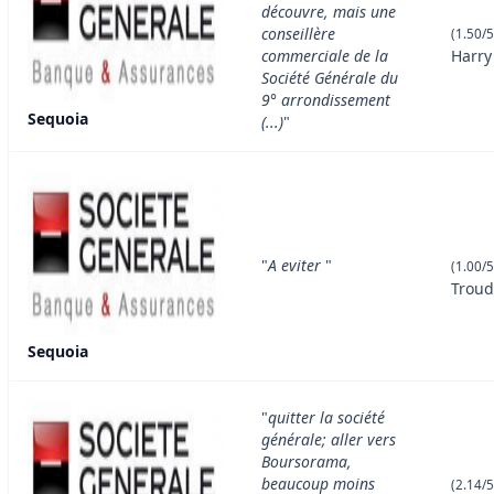
découvre, mais une
conseillère
(1.50/5
commerciale de la
Harry
Société Générale du
9° arrondissement
Sequoia
(...)
"
"
A eviter
"
(1.00/5
Troud
Sequoia
"
quitter la société
générale; aller vers
Boursorama,
beaucoup moins
(2.14/5