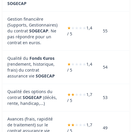
SOGECAP
Gestion financière
(Supports, Gestionnaires)
1,4
du contrat
SOGECAP
. Ne
55
/ 5
pas répondre pour un
contrat en euros.
Qualité du
Fonds €uros
(rendement, historique,
1,4
54
frais) du contrat
/ 5
assurance vie
SOGECAP
Qualité des options du
1,7
contrat
SOGECAP
(décès,
53
/ 5
rente, handicap,...)
Avances (frais, rapidité
de traitement) sur le
1,7
49
contrat assurance vie
/ 5