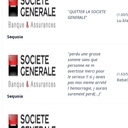
"
QUITTER LA SOCIETE
(1.00/5
GENERALE
"
Lu.bl
Sequoia
"
perdu une grosse
somme sans que
personne ne m
avertisse merci pour
(1.63/5
le serieux !! si j avais
Rebel
pas moi meme arreté
l hemorragie, j aurais
surement perd(...)
"
Sequoia