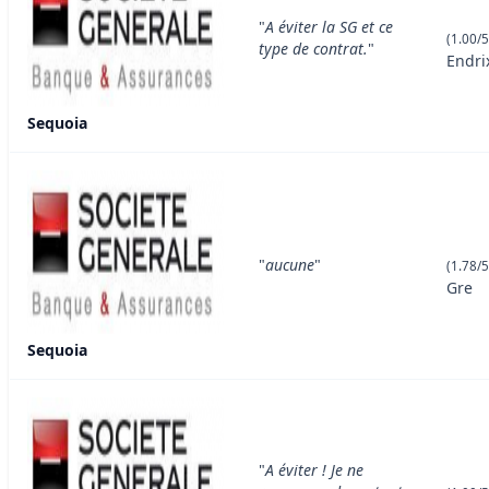
"
A éviter la SG et ce
(1.00/5
type de contrat.
"
Endri
Sequoia
"
aucune
"
(1.78/5
Gre
Sequoia
"
A éviter ! Je ne