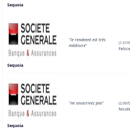
Sequoia
"
le rendeent est très
(1.57/5
médiocre
"
Felici
Sequoia
"
ne souscrivez pas
"
(2.00/5
Nicol
Sequoia