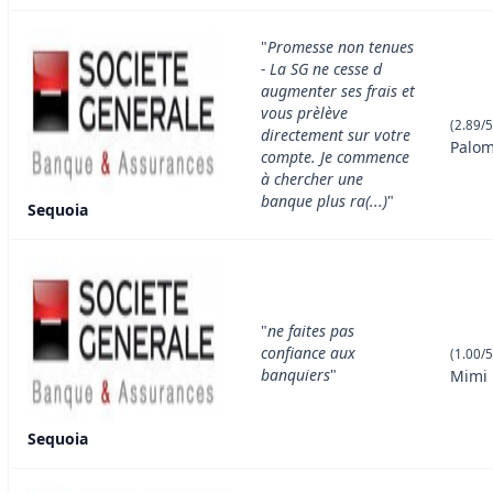
"
Promesse non tenues
- La SG ne cesse d
augmenter ses frais et
vous prèlève
(2.89/5
directement sur votre
Palom
compte. Je commence
à chercher une
banque plus ra(...)
"
Sequoia
"
ne faites pas
confiance aux
(1.00/5
banquiers
"
Mimi
Sequoia