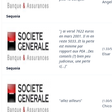
Ange
Sequoia
"
j ai versé 7622 euros
en mars 2001. Il m en
reste 5033..Et la perte
est minime par
(1.33/5
rapport aux PEA ..Des
Elsar
conseils (?) bien peu
judicieux, une perte
c(...)
"
Sequoia
"
allez ailleurs
"
(1.00/5
Chico