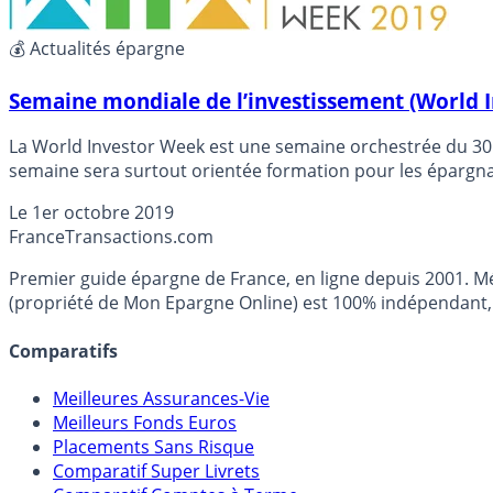
💰 Actualités épargne
Semaine mondiale de l’investissement (World 
La World Investor Week est une semaine orchestrée du 30 s
semaine sera surtout orientée formation pour les épargn
tout ne va pas si bien dans ce domaine. L’AMF, notre gendar
Le
1er octobre 2019
derrière toutes promesses de rendements élevés.
France
Transactions.com
Premier guide épargne de France, en ligne depuis 2001. Mé
(propriété de Mon Epargne Online) est 100% indépendant, n
Comparatifs
Meilleures Assurances-Vie
Meilleurs Fonds Euros
Placements Sans Risque
Comparatif Super Livrets