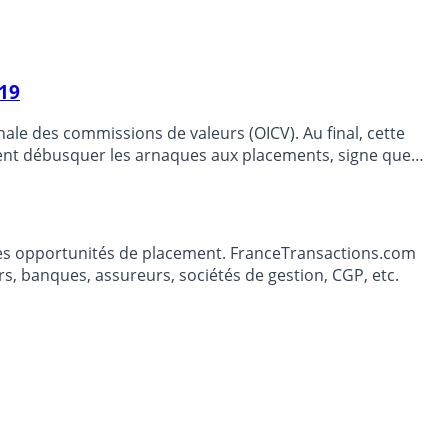
019
le des commissions de valeurs (OICV). Au final, cette
ent débusquer les arnaques aux placements, signe que
nts, ces derniers étant bien souvent trop naïfs et courant
t les opportunités de placement. FranceTransactions.com
s, banques, assureurs, sociétés de gestion, CGP, etc.