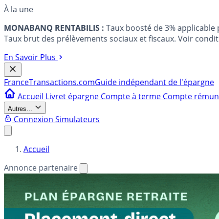
À la une
MONABANQ RENTABILIS :
Taux boosté de 3% applicable
Taux brut des prélèvements sociaux et fiscaux. Voir conditi
En Savoir Plus
France
Transactions.com
Guide indépendant de l'épargne
Accueil
Livret épargne
Compte à terme
Compte rému
Autres...
Connexion
Simulateurs
Accueil
Annonce partenaire