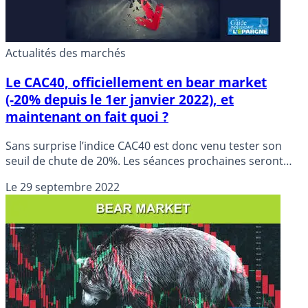
Actualités des marchés
Le CAC40, officiellement en bear market
(-20% depuis le 1er janvier 2022), et
maintenant on fait quoi ?
Sans surprise l’indice CAC40 est donc venu tester son
seuil de chute de 20%. Les séances prochaines seront
déterminantes pour le choix entre un stop ou encore
Le
29 septembre 2022
pour la chute vers le krach boursier (-30%).