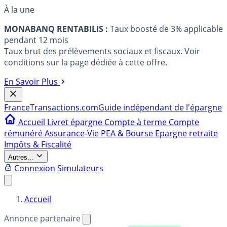
À la une
MONABANQ RENTABILIS :
Taux boosté de 3% applicable
pendant 12 mois
Taux brut des prélèvements sociaux et fiscaux. Voir
conditions sur la page dédiée à cette offre.
En Savoir Plus
France
Transactions.com
Guide indépendant de l'épargne
Accueil
Livret épargne
Compte à terme
Compte
rémunéré
Assurance-Vie
PEA & Bourse
Epargne retraite
Impôts & Fiscalité
Autres...
Connexion
Simulateurs
Accueil
Annonce partenaire