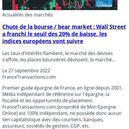
Actualités des marchés
Chute de la bourse / bear market : Wall Street
a franchi le seuil des 20% de baisse, les
indices européens vont suivre
Les taux d’intérêts flambent, le marché des devises
s’affole, les places boursières dévissent, le marché
américain est en bear market (plus de 20% de baisse).
Le
27 septembre 2022
Les indices européens vont passer ce cap dès les
France
Transactions.com
prochaines séances. Le CAC40 affiche actuellement
-19.34% (26 septembre 2022).
Premier guide épargne de France, en ligne depuis 2001.
Média indépendant de référence sur l'épargne, la
fiscalité et les opportunités de placement.
FranceTransactions.com (propriété de Mon Epargne
Online) est 100% indépendant, ne possède donc aucun
lien capitalistique avec des courtiers, banques,
assureurs, sociétés de gestion, CGP, etc.