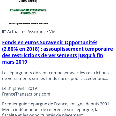
💶 Actualités Assurance-Vie
Fonds en euros Suravenir Opportunités
(2.80% en 2018) : assouplissement temporaire
des restrictions de versements jusqu’à fin
mars 2019
Les épargnants doivent composer avec les restrictions
de versements sur les fonds euros pour accéder aux
meilleurs du marché. L’assureur Suravenir propose une
Le
31 janvier 2019
période de 2 mois d’assouplissement des conditions de
France
Transactions.com
versement sur son fonds euros phare : Suravenir
Opportunités (rendement de 2.80% en 2018). Pousser les
Premier guide épargne de France, en ligne depuis 2001.
épargnants à prendre des risques sur les unités de
Média indépendant de référence sur l'épargne, la
compte, en cette période boursière pour le moins
fiscalité et les opportunités de placement.