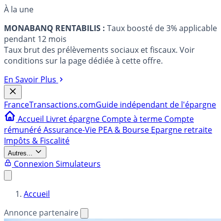
À la une
MONABANQ RENTABILIS :
Taux boosté de 3% applicable
pendant 12 mois
Taux brut des prélèvements sociaux et fiscaux. Voir
conditions sur la page dédiée à cette offre.
En Savoir Plus
France
Transactions.com
Guide indépendant de l'épargne
Accueil
Livret épargne
Compte à terme
Compte
rémunéré
Assurance-Vie
PEA & Bourse
Epargne retraite
Impôts & Fiscalité
Autres...
Connexion
Simulateurs
Accueil
Annonce partenaire