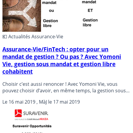
💶 Actualités Assurance-Vie
Assurance-Vie/FinTech : opter pour un
mandat de gestion ? Ou pas ? Avec Yomoni
Vie, gestion sous mandat et gestion libre
cohabitent
Choisir c’est aussi renoncer ! Avec Yomoni Vie, vous
pouvez choisir d’avoir, en même temps, la gestion sous
mandat et la gestion libre. Yomoni fait ainsi évoluer son
Le
16 mai 2019
, MàJ le
17 mai 2019
contrat d’assurance-vie en proposant une offre bi-
compartiment Satellite Gestion Active : un nouveau
compartiment en gestion libre en complément du
mandat d’arbitrage dans le contrat Yomoni Vie.