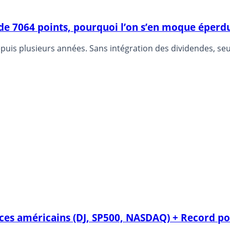
 de 7064 points, pourquoi l’on s’en moque éper
depuis plusieurs années. Sans intégration des dividendes, s
dices américains (DJ, SP500, NASDAQ) + Record po