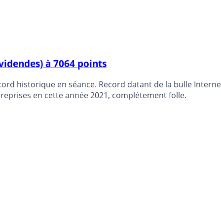
videndes) à 7064 points
e. Record datant de la bulle Internet, vieux de plus de 21 ans. L’indice CAC40 GR 
s reprises en cette année 2021, complétement folle.