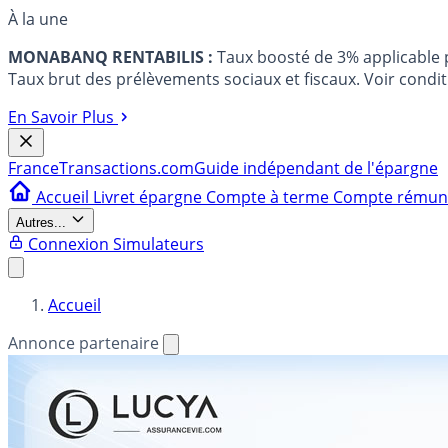
À la une
MONABANQ RENTABILIS :
Taux boosté de 3% applicable
Taux brut des prélèvements sociaux et fiscaux. Voir conditi
En Savoir Plus
France
Transactions.com
Guide indépendant de l'épargne
Accueil
Livret épargne
Compte à terme
Compte rému
Autres...
Connexion
Simulateurs
Accueil
Annonce partenaire